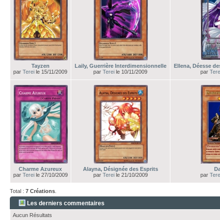
Tayzen
Laily, Guerrière Interdimensionnelle
Ellena, Déesse d
par
Terei
le 15/11/2009
par
Terei
le 10/11/2009
par
Tere
Charme Azureux
Alayna, Désignée des Esprits
D
par
Terei
le 27/10/2009
par
Terei
le 21/10/2009
par
Tere
Total :
7 Créations
.
Les derniers commentaires
Aucun Résultats