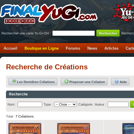
Rechercher une carte Yu-Gi-Oh! :
Recherc
Accueil
Boutique en Ligne
Forums
News
Articles
Cart
Recherche de Créations
Les Dernières Créations
Proposer une Création
Aide
Recherche
Nom :
Type :
Catégorie :
Auteur :
Total :
7 Créations
.