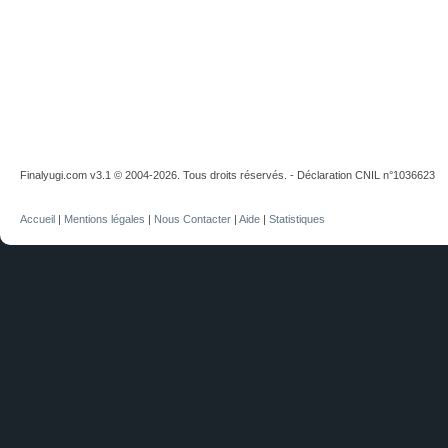
Finalyugi.com v3.1 © 2004-2026. Tous droits réservés. - Déclaration CNIL n°1036623
Accueil
|
Mentions légales
|
Nous Contacter
|
Aide
|
Statistiques