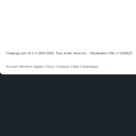
Finalyugi.com v3.1 © 2004-2026. Tous droits réservés. - Déclaration CNIL n°1036623
Accueil
|
Mentions légales
|
Nous Contacter
|
Aide
|
Statistiques