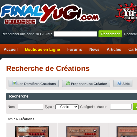
Rechercher une carte Yu-Gi-Oh! :
Recherc
Accueil
Boutique en Ligne
Forums
News
Articles
Cart
Recherche de Créations
Les Dernières Créations
Proposer une Création
Aide
Recherche
Nom :
Type :
Catégorie :
Auteur :
Total :
6 Créations
.