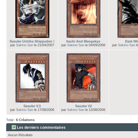
Sasuke Uchiha Shippuden !
Itachi And Mangekyo
Dark Wi
par
Sakino-San
le 21/04/2007
par
Sakino-San
le 04/09/2006
par
Sakino-San
l
Sasuke V.3
Sasuke V2
par
Sakino-San
le 17/08/2006
par
Sakino-San
le 12/08/2006
Total :
6 Créations
.
Les derniers commentaires
Aucun Résultats