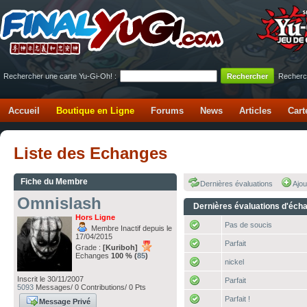
Rechercher une carte Yu-Gi-Oh! :
Recherc
Accueil
Boutique en Ligne
Forums
News
Articles
Cart
Liste des Echanges
Fiche du Membre
Dernières évaluations
Ajou
Omnislash
Dernières évaluations d'éch
Hors Ligne
Pas de soucis
Membre Inactif depuis le
17/04/2015
Parfait
Grade :
[Kuriboh]
Echanges
100 % (
85
)
nickel
Inscrit le 30/11/2007
Parfait
5093
Messages/ 0 Contributions/ 0 Pts
Parfait !
Message Privé