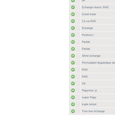
ok
Echange réussi, RAS
Good trade
Ca va RAS
Echange
Perfecto !
Parfait
Parfait
3ème echange
Permutation linguistique 
RAS
RAS
Ok
Papymon :p
super Papy
trade nickel
Tres bon échange