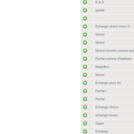
R.A.S
parfait
.
Echange nickel merci !!!
Nickel
Nickel
Nickel chrome comme touj
Parfait comme d'habitude
Magnifico
Nickel
Echange avec Rv
Parfait !
Parfait
Echange réussi
echange reussi
Super
Echange