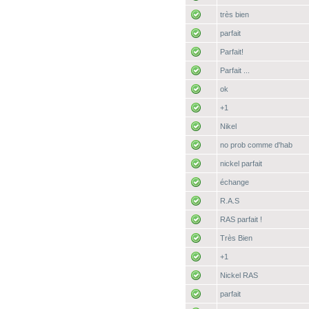
très bien
parfait
Parfait!
Parfait ...
ok
+1
Nikel
no prob comme d'hab
nickel parfait
échange
R.A.S
RAS parfait !
Très Bien
+1
Nickel RAS
parfait