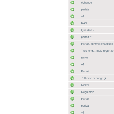
échange
parfait
+1
RAS
Que dire ?
parfait ^^
Parfait, comme d'habitude
Trop long… mais reçu (av
nickel
+1
Parfait
738 eme echange ;)
Nickel
Reçu mais...
Parfait
parfait
+1