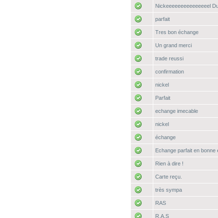
Nickeeeeeeeeeeeeeeel Du
parfait
Tres bon échange
Un grand merci
trade reussi
confirmation
nickel
Parfait
echange imecable
nickel
échange
Echange parfait en bonne 
Rien à dire !
Carte reçu.
très sympa
RAS
R.A.S