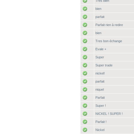
Très bien
bien
parfait
Parfait rien à redire
bien
Tres bon échange
Evale +
Super
Super trade
nickel!
parfait
niquel
Parfait
Super !
NICKEL ! SUPER !
Parfait !
Nickel