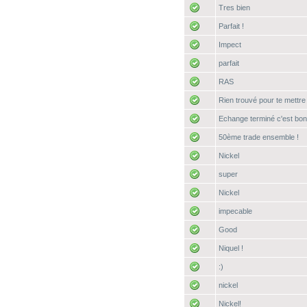
Tres bien
Parfait !
Impect
parfait
RAS
Rien trouvé pour te mettre 
Echange terminé c'est bon
50ème trade ensemble !
Nickel
super
Nickel
impecable
Good
Niquel !
:)
nickel
Nickel!