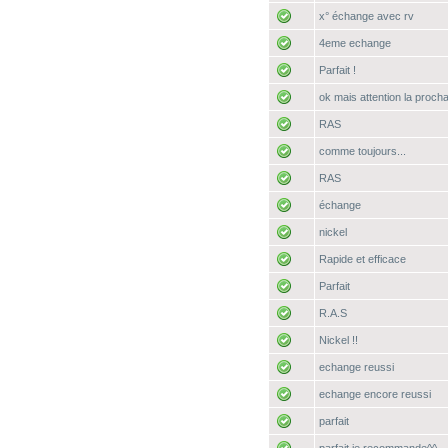
x° échange avec rv
4eme echange
Parfait !
ok mais attention la procha
RAS
comme toujours...
RAS
échange
nickel
Rapide et efficace
Parfait
R.A.S
Nickel !!
echange reussi
echange encore reussi
parfait