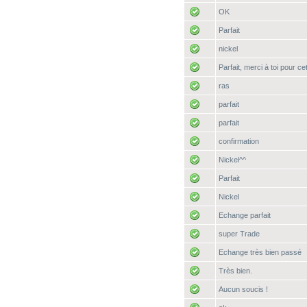
OK
Parfait
nickel
Parfait, merci à toi pour c
ras
parfait
parfait
confirmation
Nickel^^
Parfait
Nickel
Echange parfait
super Trade
Echange très bien passé
Très bien.
Aucun soucis !