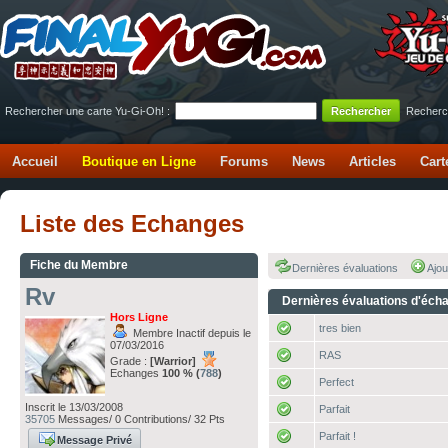
Rechercher une carte Yu-Gi-Oh! :
Recherc
Accueil
Boutique en Ligne
Forums
News
Articles
Cart
Liste des Echanges
Fiche du Membre
Dernières évaluations
Ajou
Rv
Dernières évaluations d'éch
Hors Ligne
tres bien
Membre Inactif depuis le
07/03/2016
RAS
Grade :
[Warrior]
Echanges
100 % (
788
)
Perfect
Inscrit le 13/03/2008
Parfait
35705
Messages/ 0 Contributions/ 32 Pts
Parfait !
Message Privé