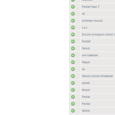
Parfait Papy !!
ok
echange reussis
r.a.s
Encore et toujours nickel :
Parfait!
Nickel
une habitude
Niquel
ok
Nickel comme d'habitude
parfait
Nickel
Parfait
Parfait
Nickel