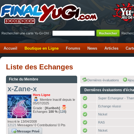
Rechercher une carte Yu-Gi-Oh! :
Recherc
Accueil
Boutique en Ligne
Forums
News
Articles
Cart
Liste des Echanges
Fiche du Membre
Dernières évaluations
Ajou
x-Zane-x
Dernières évaluations d'éch
Hors Ligne
Super Echangeur - Tha
Membre Inactif depuis le
05/07/2025
Echange réussi
Grade :
[Kuriboh]
Echanges
100 % (
128
)
Nickel
Inscrit le 13/04/2008
RAS
12121
Messages/ 0 Contributions/ 0 Pts
Nickel.
Message Privé