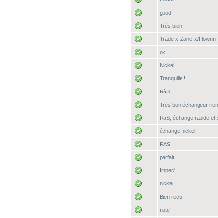
good
Très bien
Trade x-Zane-x/Flownn
ok
Nickel
Tranquille !
RàS
Très bon échangeur rien 
RaS, échange rapide et 
échange nickel
RAS
parfait
Impec'
nickel
Bien reçu
note