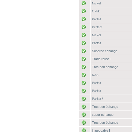
Nickel
Okkk
Parfait
Perfect
Nickel
Parfait
Superbe echange
Trade reussi
Très bon echange
RAS
Parfait
Parfait
Parfait !
Tres bon échange
super echange
Tres bon échange
impeccable !