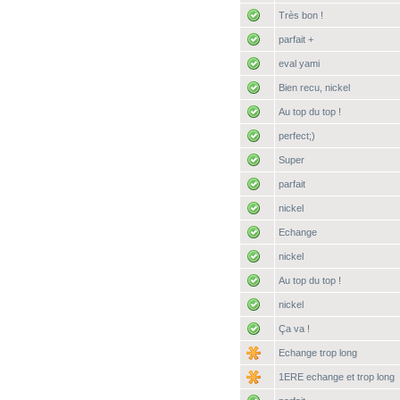
Très bon !
parfait +
eval yami
Bien recu, nickel
Au top du top !
perfect;)
Super
parfait
nickel
Echange
nickel
Au top du top !
nickel
Ça va !
Echange trop long
1ERE echange et trop long