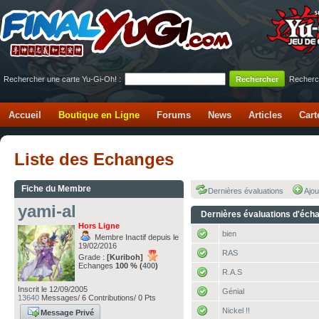
Rechercher une carte Yu-Gi-Oh! :
Recherc
Accueil
Boutique en Ligne
Forums
News
Articles
Cart
Liste des Echanges
Fiche du Membre
Dernières évaluations
Ajou
yami-al
Dernières évaluations d'éch
Hors Ligne
bien
Membre Inactif depuis le
19/02/2016
RAS
Grade :
[Kuriboh]
Echanges
100 % (
400
)
R.A.S
Inscrit le 12/09/2005
Génial
13640
Messages/ 6 Contributions/ 0 Pts
Nickel !!
Message Privé