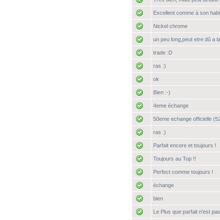
Excellent comme à son habi
Nickel chrome
un peu long,peut etre dû a l
trade :D
ras :)
ok
Bien :-)
4eme échange
50eme echange officielle (52
ras :)
Parfait encore et toujours !
Toujours au Top !!
Perfect comme toujours !
échange
bien
Le Plus que parfait n'est p