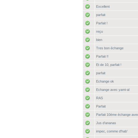
Excellent
parfait
Parfait !
reçu
bien
Tres bon échange
Parfait !!
Et de 10, parfait !
parfait
Echange ok
Echange avec yami-al
RAS
Parfait
Parfait 10ème échange avec l
Jus d'ananas
impec, comme d'hab'