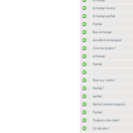
échange
echange reussi
Echange parfait
Parfait
Bon échange
excellent échangeur
c'est du propre !
echange
Parfait
.
Rien a y redire !
Parfait !
parfait
Nickel comme toujours
Parfait
Toujours très bien !
Un de plus !