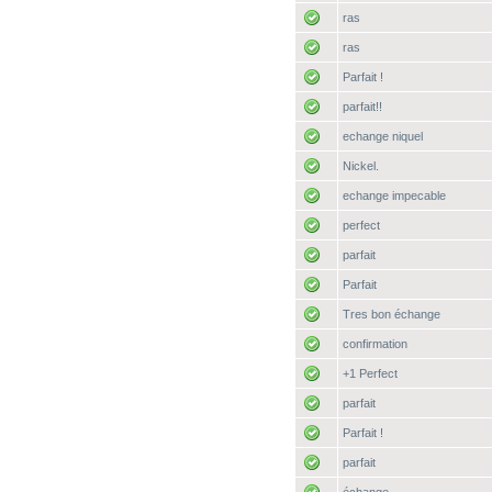
ras
ras
Parfait !
parfait!!
echange niquel
Nickel.
echange impecable
perfect
parfait
Parfait
Tres bon échange
confirmation
+1 Perfect
parfait
Parfait !
parfait