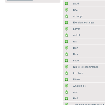
good
RAS
echange
Excellent échange
parfait
nickel
ras
Bien
Ras
super
Nickel je recommande
tres bien
Nickel
what else ?
nice
RAS
Très bien, mais petit défaut!