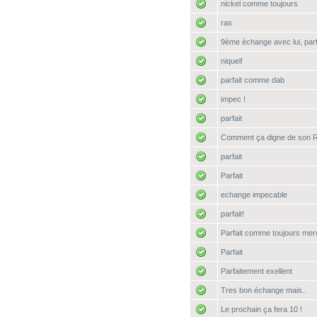
nickel comme toujours
ras
9ème échange avec lui, parfa
niquel!
parfait comme dab
impec !
parfait
Comment ça digne de son Ran
parfait
Parfait
echange impecable
parfait!
Parfait comme toujours merci
Parfait
Parfaitement exellent
Tres bon échange mais..
Le prochain ça fera 10 !