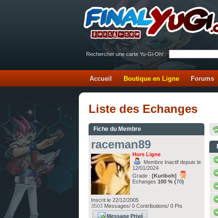
Rechercher une carte Yu-Gi-Oh! :
Accueil
Boutique en Ligne
Forums
Liste des Echanges
Fiche du Membre
raceman89
Hors Ligne
Membre Inactif depuis le
12/01/2024
Grade :
[Kuriboh]
Echanges
100 % (
70
)
Inscrit le 22/12/2005
3503
Messages/ 0 Contributions/ 0 Pts
Message Privé