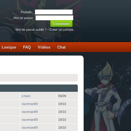
Pseudo :
Mot de passe :
Mot de passe oublié ?
-
Créer un compte
Lexique
FAQ
Vidéos
Chat
j-marc
06/09
raceman89
19/10
raceman89
19/10
raceman89
19/10
raceman89
19/10