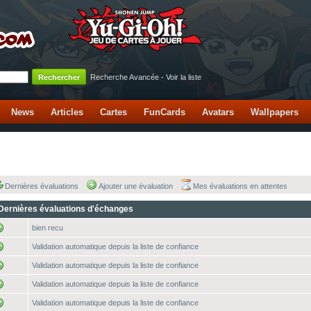
Recherche Avancée
-
Voir la liste
News
Articles
Cartes
FunCards
Avatars
Wallpapers
Dernières évaluations
Ajouter une évaluation
Mes évaluations en attentes
Dernières évaluations d'échanges
bien recu
Validation automatique depuis la liste de confiance
Validation automatique depuis la liste de confiance
Validation automatique depuis la liste de confiance
Validation automatique depuis la liste de confiance