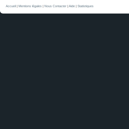
Accueil
|
Mentions légales
|
Nous Contacter
|
Aide
|
Statistiques