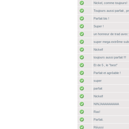
Nickel, comme toujours!
Toujours aussi parfait , 
Parfait bis !
Super !
un honneur de trad avec 
super mega extrême su
Nickel!
toujours aussi parfait !!!
Et de 5 , le "best"
Parfait et agréable !
super
parfait
Nickel!
NINJAAAAAAAAA
Ras!
Parfait.
Réussi