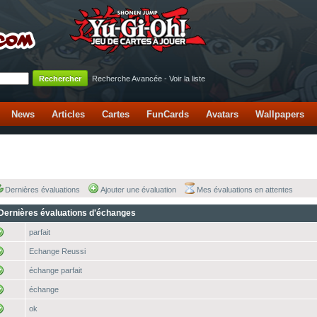
Recherche Avancée
-
Voir la liste
News
Articles
Cartes
FunCards
Avatars
Wallpapers
Dernières évaluations
Ajouter une évaluation
Mes évaluations en attentes
Dernières évaluations d'échanges
parfait
Echange Reussi
échange parfait
échange
ok