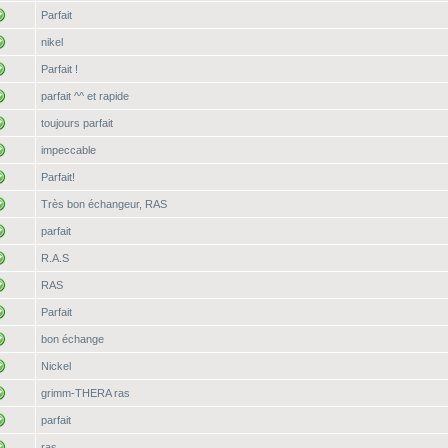
Parfait
nikel
Parfait !
parfait ^^ et rapide
toujours parfait
impeccable
Parfait!
Très bon échangeur, RAS
parfait
R.A.S
RAS
Parfait
bon échange
Nickel
grimm-THERA ras
parfait
ras