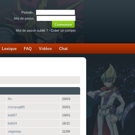
Pseudo :
Mot de passe :
Mot de passe oublié ?
-
Créer un compte
Lexique
FAQ
Vidéos
Chat
Rv
29/03
cocoyugi85
20/01
bob57
19/01
bob24
16/11
vegemax
11/09