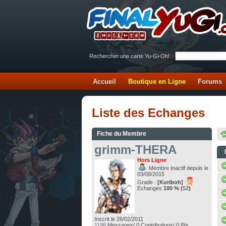
Rechercher une carte Yu-Gi-Oh! :
Accueil
Boutique en Ligne
Forums
Liste des Echanges
Fiche du Membre
grimm-THERA
Hors Ligne
Membre Inactif depuis le
03/08/2015
Grade :
[Kuriboh]
Echanges
100 % (
52
)
Inscrit le 26/02/2011
1198
Messages/ 0 Contributions/ 0 Pts