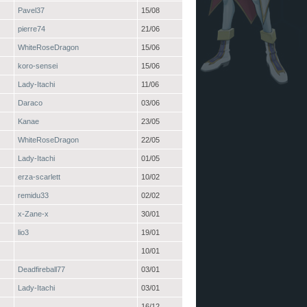
Pavel37
15/08
pierre74
21/06
WhiteRoseDragon
15/06
koro-sensei
15/06
Lady-Itachi
11/06
Daraco
03/06
Kanae
23/05
WhiteRoseDragon
22/05
Lady-Itachi
01/05
erza-scarlett
10/02
remidu33
02/02
x-Zane-x
30/01
lio3
19/01
10/01
Deadfireball77
03/01
Lady-Itachi
03/01
16/12