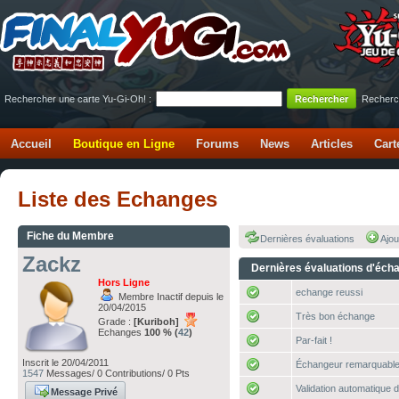
Rechercher une carte Yu-Gi-Oh! :
Recherc
Accueil
Boutique en Ligne
Forums
News
Articles
Cart
Liste des Echanges
Fiche du Membre
Dernières évaluations
Ajou
Zackz
Dernières évaluations d'éch
Hors Ligne
echange reussi
Membre Inactif depuis le
20/04/2015
Très bon échange
Grade :
[Kuriboh]
Echanges
100 % (
42
)
Par-fait !
Inscrit le 20/04/2011
Échangeur remarquable
1547
Messages/ 0 Contributions/ 0 Pts
Validation automatique d
Message Privé