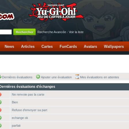
Recherche Avancée
-
Voir la liste
News
Articles
Cartes
FunCards
Avatars
Wallpapers
Dernières évaluations
Ajouter une évaluation
Mes évaluations en attentes
Dernières évaluations d'échanges
Ne renvoie pas la carte
Bien
Refuse d'envoyer sa part
echange ok
parfait