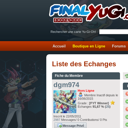
Rechercher une carte Yu-Gi-Oh! :
Accueil
Boutique en Ligne
Forums
Liste des Echanges
Fiche du Membre
dgm974
Hors Ligne
Membre Inactif depuis le
16/06/2015
Grade :
[FYT Winner]
Echanges
91,67 % (
25
)
Inscrit le 22/05/2011
2987
Messages/ 0 Contributions/ 0 Pts
Message Privé