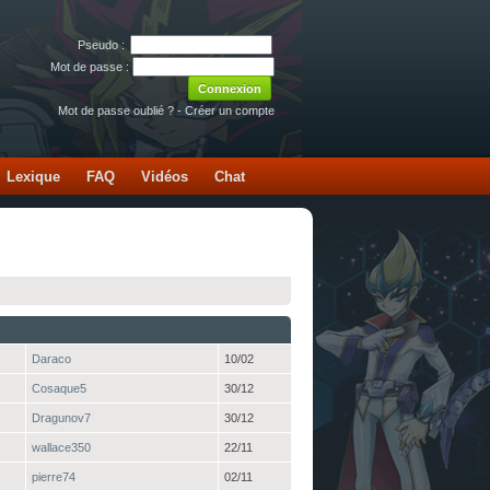
Pseudo :
Mot de passe :
Mot de passe oublié ?
-
Créer un compte
Lexique
FAQ
Vidéos
Chat
Daraco
10/02
Cosaque5
30/12
Dragunov7
30/12
wallace350
22/11
pierre74
02/11