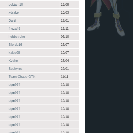
poktam10
15/08
xdrake
10/03
Dartil
18/01
frieza49
13/11
hebbstroke
05/10
Silordu16
25/07
kaiba08
10/07
Kyeiro
25/04
Sephyros
29/01
Team-Chaos-OTK
11/11
dgm974
19/10
dgm974
19/10
dgm974
19/10
dgm974
19/10
dgm974
19/10
dgm974
19/10
dgm974
19/10