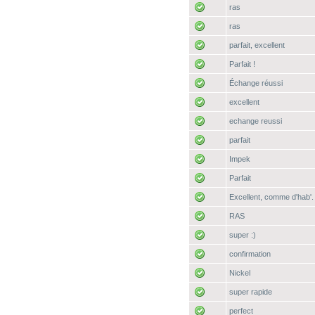
ras
ras
parfait, excellent
Parfait !
Échange réussi
excellent
echange reussi
parfait
Impek
Parfait
Excellent, comme d'hab'.
RAS
super :)
confirmation
Nickel
super rapide
perfect