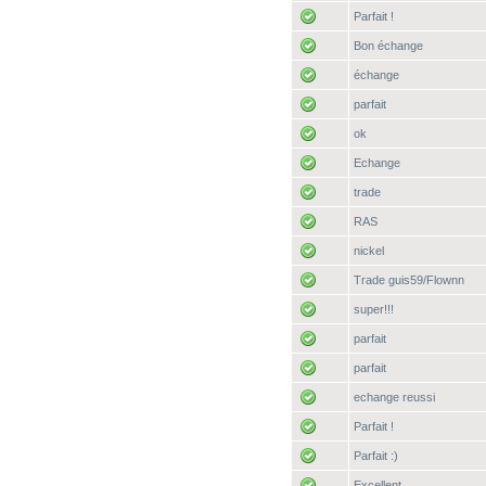
Parfait !
Bon échange
échange
parfait
ok
Echange
trade
RAS
nickel
Trade guis59/Flownn
super!!!
parfait
parfait
echange reussi
Parfait !
Parfait :)
Excellent