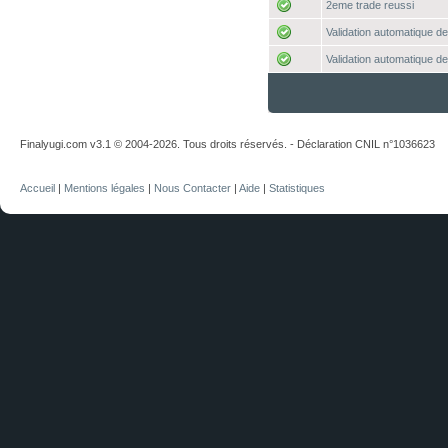
2eme trade reussi
Validation automatique de
Validation automatique de
Finalyugi.com v3.1 © 2004-2026. Tous droits réservés. - Déclaration CNIL n°1036623
Accueil
|
Mentions légales
|
Nous Contacter
|
Aide
|
Statistiques