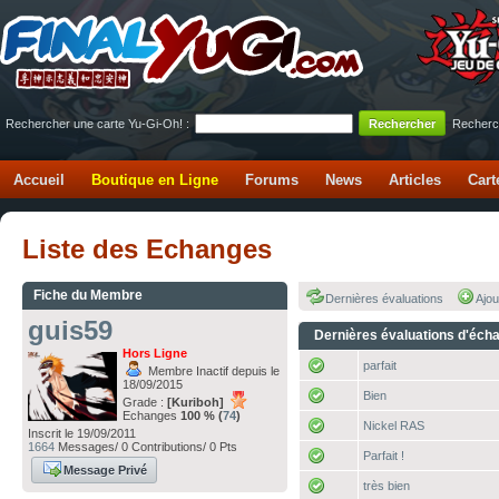
Rechercher une carte Yu-Gi-Oh! :
Recherc
Accueil
Boutique en Ligne
Forums
News
Articles
Cart
Liste des Echanges
Fiche du Membre
Dernières évaluations
Ajou
guis59
Dernières évaluations d'éch
Hors Ligne
parfait
Membre Inactif depuis le
18/09/2015
Bien
Grade :
[Kuriboh]
Echanges
100 % (
74
)
Nickel RAS
Inscrit le 19/09/2011
1664
Messages/ 0 Contributions/ 0 Pts
Parfait !
Message Privé
très bien