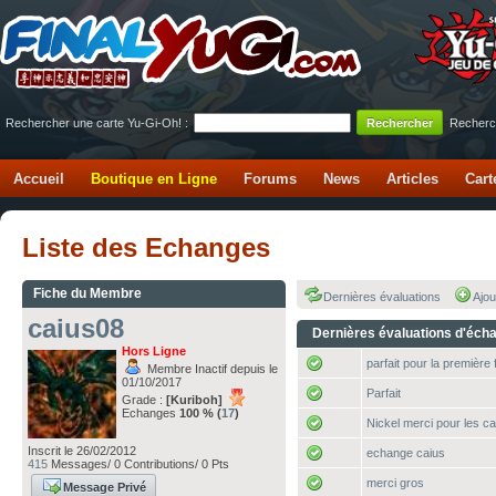
Rechercher une carte Yu-Gi-Oh! :
Recherc
Accueil
Boutique en Ligne
Forums
News
Articles
Cart
Liste des Echanges
Fiche du Membre
Dernières évaluations
Ajou
caius08
Dernières évaluations d'éch
Hors Ligne
parfait pour la première
Membre Inactif depuis le
01/10/2017
Parfait
Grade :
[Kuriboh]
Echanges
100 % (
17
)
Nickel merci pour les ca
Inscrit le 26/02/2012
echange caius
415
Messages/ 0 Contributions/ 0 Pts
merci gros
Message Privé