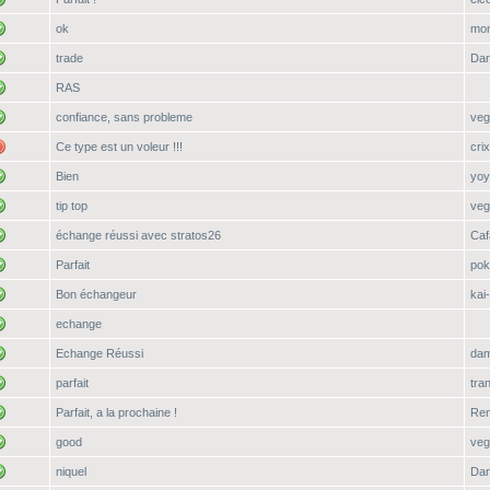
ok
mon
trade
Dar
RAS
confiance, sans probleme
ve
Ce type est un voleur !!!
cri
Bien
yoy
tip top
ve
échange réussi avec stratos26
Caf
Parfait
pok
Bon échangeur
kai
echange
Echange Réussi
da
parfait
tra
Parfait, a la prochaine !
Ren
good
ve
niquel
Dar