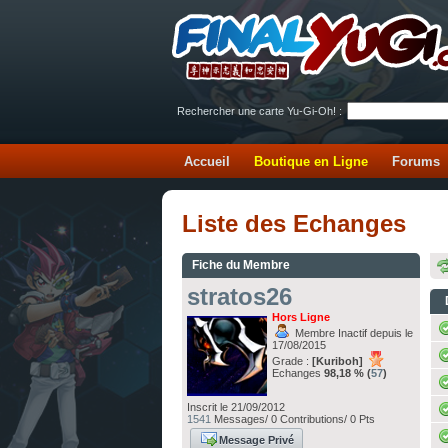
Rechercher une carte Yu-Gi-Oh! :
Accueil
Boutique en Ligne
Forums
Liste des Echanges
Fiche du Membre
stratos26
Hors Ligne
Membre Inactif depuis le
17/08/2015
Grade :
[Kuriboh]
Echanges
98,18 % (
57
)
Inscrit le 21/09/2012
1541
Messages/ 0 Contributions/ 0 Pts
Message Privé