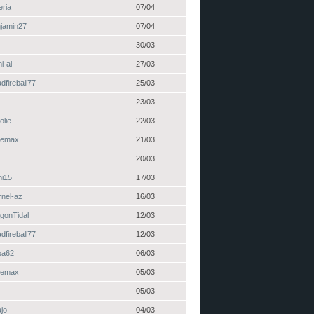
eria
07/04
jamin27
07/04
30/03
i-al
27/03
dfireball77
25/03
23/03
folie
22/03
gemax
21/03
20/03
i15
17/03
rnel-az
16/03
gonTidal
12/03
dfireball77
12/03
ba62
06/03
gemax
05/03
05/03
ajo
04/03