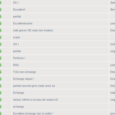
Ok !
Aet
Excellent!
Ben
parfait
Excellentissime
yam
sale gosse XD mais bon tradeur
Dea
super
OK !
trix
parfait
ve
Perfecto !
RAS
yam
Très bon échange
Ete
Echange niquel !
Dra
parfait second gros trade avec lui
Dea
Echange
kai
nickel, même si un peu de retard xD
ve
echange
Excellent échange rien à redire !
jon