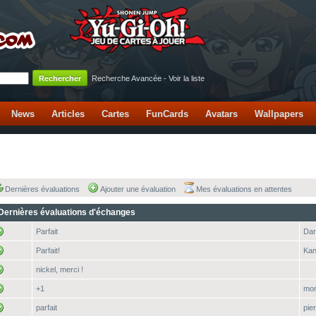
Recherche Avancée
-
Voir la liste
News
Articles
Cartes
FunCards
Avatars
Wallpapers
Dernières évaluations
Ajouter une évaluation
Mes évaluations en attentes
Dernières évaluations d'échanges
Parfait
Da
Parfait!
Ka
nickel, merci !
+1
mon
parfait
pie