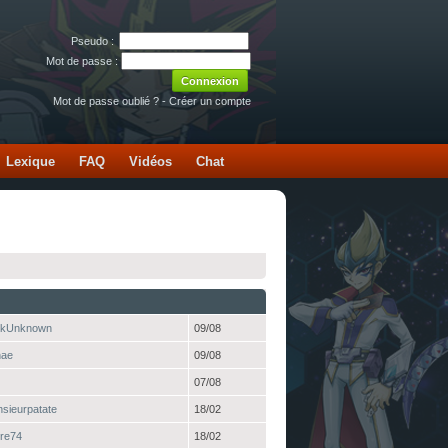
Pseudo :
Mot de passe :
Mot de passe oublié ?
-
Créer un compte
Lexique
FAQ
Vidéos
Chat
rkUnknown
09/08
nae
09/08
07/08
sieurpatate
18/02
rre74
18/02