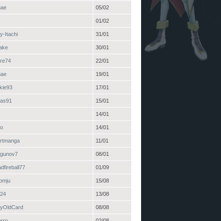
nae
05/02
01/02
y-Itachi
31/01
ake
30/01
rre74
22/01
nae
19/01
kie93
17/01
as91
15/01
14/01
io
14/01
rtmanga
11/01
gunov7
08/01
dfireball77
01/09
omju
15/08
24
13/08
yOldCard
08/08
orro
02/08