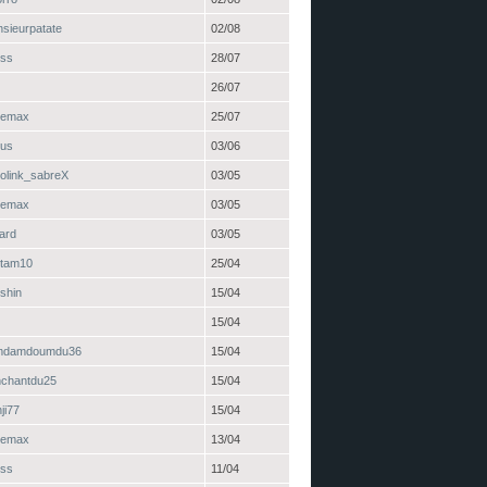
sieurpatate
02/08
ss
28/07
26/07
gemax
25/07
xus
03/06
olink_sabreX
03/05
gemax
03/05
ard
03/05
tam10
25/04
-shin
15/04
15/04
mdamdoumdu36
15/04
nchantdu25
15/04
ji77
15/04
gemax
13/04
ss
11/04