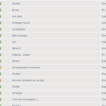
Parfait!
Ka
tip top
Rv
tres bien
Lad
echange reussi
xdr
sympatique
pie
Bon échange.
Ka
ras
mai
Nickel !!
Jon
majesty...esque
Rv
Nickel
Eat
Arrangement in extremis
hea
Parfait !
Dra
Aucune reception de sa part
Dea
Parfait
arg
échange
bob
Très bon échangeur :)
Ton
Parfait !
elc