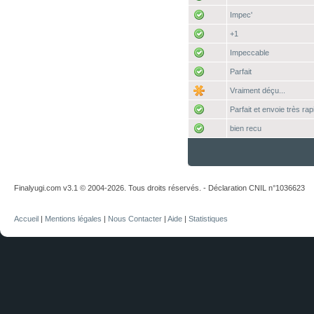
Impec'
+1
Impeccable
Parfait
Vraiment déçu...
Parfait et envoie très rap
bien recu
Finalyugi.com v3.1 © 2004-2026. Tous droits réservés. - Déclaration CNIL n°1036623
Accueil
|
Mentions légales
|
Nous Contacter
|
Aide
|
Statistiques