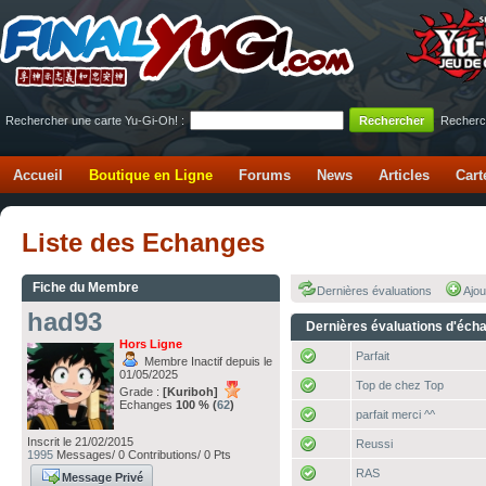
Rechercher une carte Yu-Gi-Oh! :
Recherc
Accueil
Boutique en Ligne
Forums
News
Articles
Cart
Liste des Echanges
Fiche du Membre
Dernières évaluations
Ajou
had93
Dernières évaluations d'éch
Hors Ligne
Parfait
Membre Inactif depuis le
01/05/2025
Top de chez Top
Grade :
[Kuriboh]
Echanges
100 % (
62
)
parfait merci ^^
Inscrit le 21/02/2015
Reussi
1995
Messages/ 0 Contributions/ 0 Pts
RAS
Message Privé