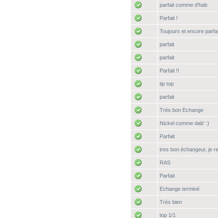
parfait comme d'hab
Parfait !
Toujours et encore parfai
parfait
parfait
Parfait !!
tip top
parfait
Très bon Echange
Nickel comme dab' :)
Parfait
tres bon échangeur, je 
RAS
Parfait
Echange terminé
Très bien
top 1/1