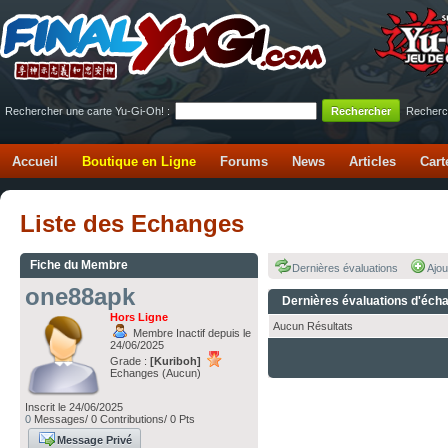
Rechercher une carte Yu-Gi-Oh! :
Recherc
Accueil
Boutique en Ligne
Forums
News
Articles
Cart
Liste des Echanges
Fiche du Membre
Dernières évaluations
Ajou
one88apk
Dernières évaluations d'éch
Hors Ligne
Aucun Résultats
Membre Inactif depuis le
24/06/2025
Grade :
[Kuriboh]
Echanges (Aucun)
Inscrit le 24/06/2025
0
Messages/ 0 Contributions/ 0 Pts
Message Privé