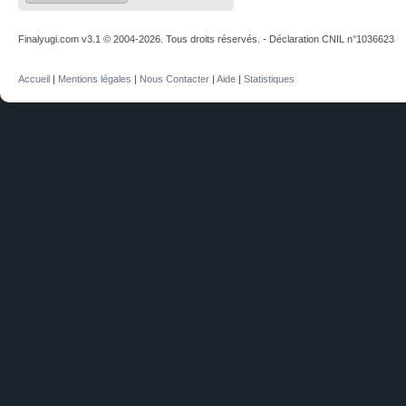
Finalyugi.com v3.1 © 2004-2026. Tous droits réservés. - Déclaration CNIL n°1036623
Accueil
|
Mentions légales
|
Nous Contacter
|
Aide
|
Statistiques