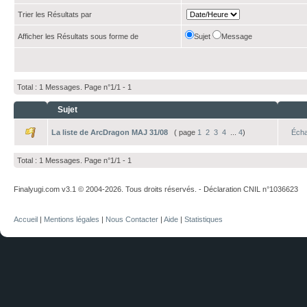
Trier les Résultats par
Afficher les Résultats sous forme de
Sujet
Message
Total : 1 Messages. Page n°1/1 -
1
Sujet
La liste de ArcDragon MAJ 31/08
( page
1
2
3
4
...
4
)
Écha
Total : 1 Messages. Page n°1/1 -
1
Finalyugi.com v3.1 © 2004-2026. Tous droits réservés. - Déclaration CNIL n°1036623
Accueil
|
Mentions légales
|
Nous Contacter
|
Aide
|
Statistiques