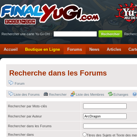
Rechercher une carte Yu-Gi-Oh! :
Recherc
Accueil
Boutique en Ligne
Forums
News
Articles
Cart
Recherche dans les Forums
Forum
Liste des Forums
Rechercher
Liste des Membres
Echanges
Rechercher par Mots-clés
Rechercher par Auteur
Rechercher dans les Forums
Rechercher dans
Titres des Sujets et Texte des 