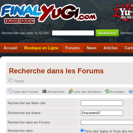
Rechercher une carte Yu-Gi-Oh! :
Recherc
Accueil
Boutique en Ligne
Forums
News
Articles
Cart
Recherche dans les Forums
Forum
Liste des Forums
Rechercher
Liste des Membres
Echanges
Rechercher par Mots-clés
Rechercher par Auteur
Rechercher dans les Forums
Rechercher dans
Titres des Sujets et Texte des 