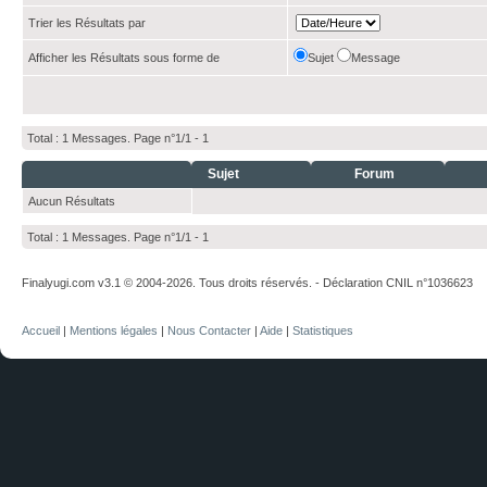
Trier les Résultats par
Afficher les Résultats sous forme de
Sujet
Message
Total : 1 Messages. Page n°1/1 -
1
Sujet
Forum
Aucun Résultats
Total : 1 Messages. Page n°1/1 -
1
Finalyugi.com v3.1 © 2004-2026. Tous droits réservés. - Déclaration CNIL n°1036623
Accueil
|
Mentions légales
|
Nous Contacter
|
Aide
|
Statistiques