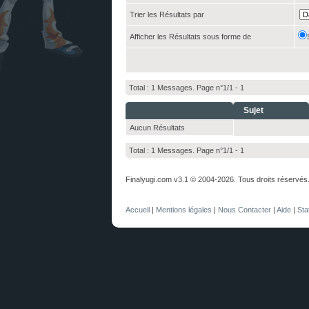
Trier les Résultats par
Afficher les Résultats sous forme de
Total : 1 Messages. Page n°1/1 -
1
Sujet
Aucun Résultats
Total : 1 Messages. Page n°1/1 -
1
Finalyugi.com v3.1 © 2004-2026. Tous droits réservés
Accueil
|
Mentions légales
|
Nous Contacter
|
Aide
|
Sta