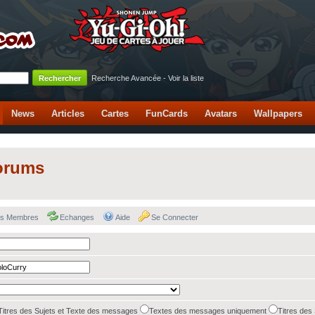
Recherche Avancée
-
Voir la liste
News
Articles
Cartes
FunCards
Avatars
Wallpapers
orums
des Membres
Echanges
Aide
Se Connecter
Titres des Sujets et Texte des messages
Textes des messages uniquement
Titres des