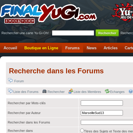
Rechercher une carte Yu-Gi-Oh! :
Recherc
Accueil
Boutique en Ligne
Forums
News
Articles
Cart
Recherche dans les Forums
Forum
Liste des Forums
Rechercher
Liste des Membres
Echanges
Rechercher par Mots-clés
Rechercher par Auteur
Rechercher dans les Forums
Rechercher dans
Titres des Sujets et Texte des 