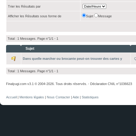
Trier les Résultats par
Afficher les Résultats sous forme de
Sujet
Message
Total : 1 Messages. Page n°1/1 -
1
Sujet
Dans quelle marcher ou brocante peut-on trouver des cartes y
Q
Total : 1 Messages. Page n°1/1 -
1
Finalyugi.com v3.1 © 2004-2026. Tous droits réservés. - Déclaration CNIL n°1036623
Accueil
|
Mentions légales
|
Nous Contacter
|
Aide
|
Statistiques