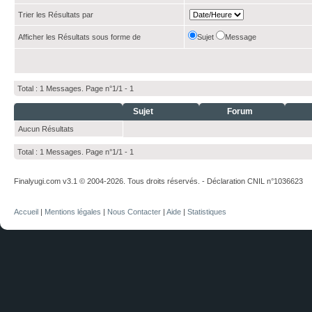
Trier les Résultats par
Afficher les Résultats sous forme de
Sujet
Message
Total : 1 Messages. Page n°1/1 -
1
Sujet
Forum
Aucun Résultats
Total : 1 Messages. Page n°1/1 -
1
Finalyugi.com v3.1 © 2004-2026. Tous droits réservés. - Déclaration CNIL n°1036623
Accueil
|
Mentions légales
|
Nous Contacter
|
Aide
|
Statistiques