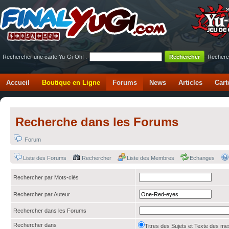
Rechercher une carte Yu-Gi-Oh! :
Recherc
Accueil
Boutique en Ligne
Forums
News
Articles
Cart
Recherche dans les Forums
Forum
Liste des Forums
Rechercher
Liste des Membres
Echanges
Rechercher par Mots-clés
Rechercher par Auteur
Rechercher dans les Forums
Rechercher dans
Titres des Sujets et Texte des 