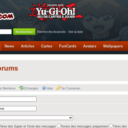
Recherche Avancée
-
Voir la liste
News
Articles
Cartes
FunCards
Avatars
Wallpapers
orums
des Membres
Echanges
Aide
Se Connecter
Titres des Sujets et Texte des messages
Textes des messages uniquement
Titres des