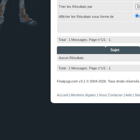
Trier les Résultats par
Afficher les Résultats sous forme de
Total : 1 Messages. Page n°1/1 -
1
Sujet
Aucun Résultats
Total : 1 Messages. Page n°1/1 -
1
Finalyugi.com v3.1 © 2004-2026. Tous droits réservés
Accueil
|
Mentions légales
|
Nous Contacter
|
Aide
|
Sta