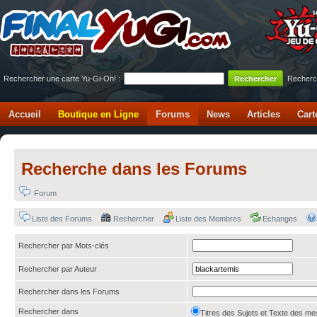
Rechercher une carte Yu-Gi-Oh! :
Recherc
Accueil
Boutique en Ligne
Forums
News
Articles
Cart
Recherche dans les Forums
Forum
Liste des Forums
Rechercher
Liste des Membres
Echanges
Rechercher par Mots-clés
Rechercher par Auteur
Rechercher dans les Forums
Rechercher dans
Titres des Sujets et Texte des 