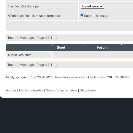
Trier les Résultats par
Afficher les Résultats sous forme de
Sujet
Message
Total : 1 Messages. Page n°1/1 -
1
Sujet
Forum
Aucun Résultats
Total : 1 Messages. Page n°1/1 -
1
Finalyugi.com v3.1 © 2004-2026. Tous droits réservés. - Déclaration CNIL n°1036623
Accueil
|
Mentions légales
|
Nous Contacter
|
Aide
|
Statistiques