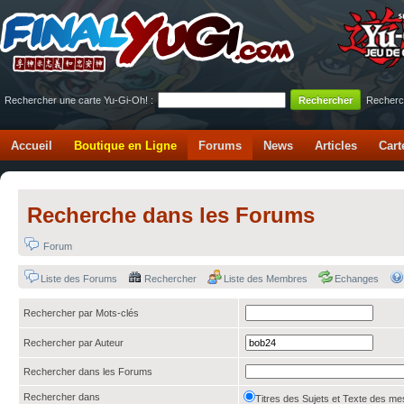
Rechercher une carte Yu-Gi-Oh! :
Recherc
Accueil
Boutique en Ligne
Forums
News
Articles
Cart
Recherche dans les Forums
Forum
Liste des Forums
Rechercher
Liste des Membres
Echanges
Rechercher par Mots-clés
Rechercher par Auteur
Rechercher dans les Forums
Rechercher dans
Titres des Sujets et Texte des 