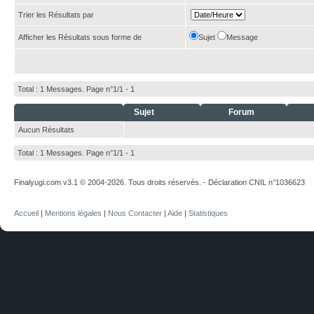
Trier les Résultats par
Afficher les Résultats sous forme de
Sujet
Message
Total : 1 Messages. Page n°1/1 -
1
Sujet
Forum
Aucun Résultats
Total : 1 Messages. Page n°1/1 -
1
Finalyugi.com v3.1 © 2004-2026. Tous droits réservés. - Déclaration CNIL n°1036623
Accueil
|
Mentions légales
|
Nous Contacter
|
Aide
|
Statistiques