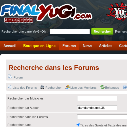
Rechercher une carte Yu-Gi-Oh! :
Recherc
Accueil
Boutique en Ligne
Forums
News
Articles
Cart
Recherche dans les Forums
Forum
Liste des Forums
Rechercher
Liste des Membres
Echanges
Rechercher par Mots-clés
Rechercher par Auteur
Rechercher dans les Forums
Rechercher dans
Titres des Sujets et Texte des 