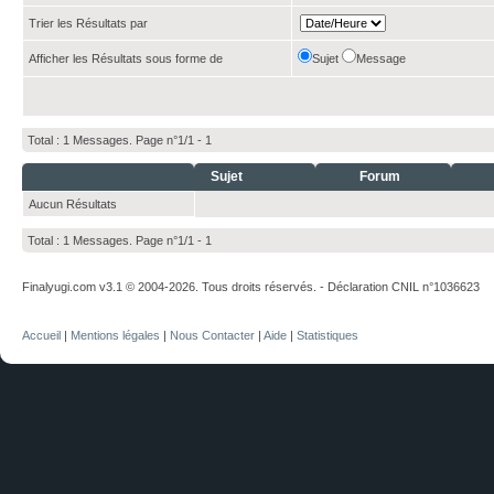
Trier les Résultats par
Afficher les Résultats sous forme de
Sujet
Message
Total : 1 Messages. Page n°1/1 -
1
Sujet
Forum
Aucun Résultats
Total : 1 Messages. Page n°1/1 -
1
Finalyugi.com v3.1 © 2004-2026. Tous droits réservés. - Déclaration CNIL n°1036623
Accueil
|
Mentions légales
|
Nous Contacter
|
Aide
|
Statistiques