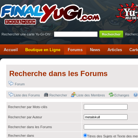
Rechercher une carte Yu-Gi-Oh! :
Recherc
Accueil
Boutique en Ligne
Forums
News
Articles
Cart
Recherche dans les Forums
Forum
Liste des Forums
Rechercher
Liste des Membres
Echanges
Rechercher par Mots-clés
Rechercher par Auteur
Rechercher dans les Forums
Rechercher dans
Titres des Sujets et Texte des 