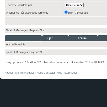
Trier les Résultats par
Afficher les Résultats sous forme de
Sujet
Message
Total : 1 Messages. Page n°1/1 -
1
Sujet
Forum
Aucun Résultats
Total : 1 Messages. Page n°1/1 -
1
Finalyugi.com v3.1 © 2004-2026. Tous droits réservés. - Déclaration CNIL n°1036623
Accueil
|
Mentions légales
|
Nous Contacter
|
Aide
|
Statistiques