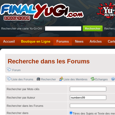
Rechercher une carte Yu-Gi-Oh! :
Recherc
Accueil
Boutique en Ligne
Forums
News
Articles
Cart
Recherche dans les Forums
Forum
Liste des Forums
Rechercher
Liste des Membres
Echanges
Rechercher par Mots-clés
Rechercher par Auteur
Rechercher dans les Forums
Rechercher dans
Titres des Sujets et Texte des 