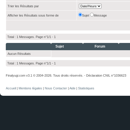
Trier les Résultats par
Afficher les Résultats sous forme de
Sujet
Message
Total : 1 Messages. Page n°1/1 -
1
Sujet
Forum
Aucun Résultats
Total : 1 Messages. Page n°1/1 -
1
Finalyugi.com v3.1 © 2004-2026. Tous droits réservés. - Déclaration CNIL n°1036623
Accueil
|
Mentions légales
|
Nous Contacter
|
Aide
|
Statistiques