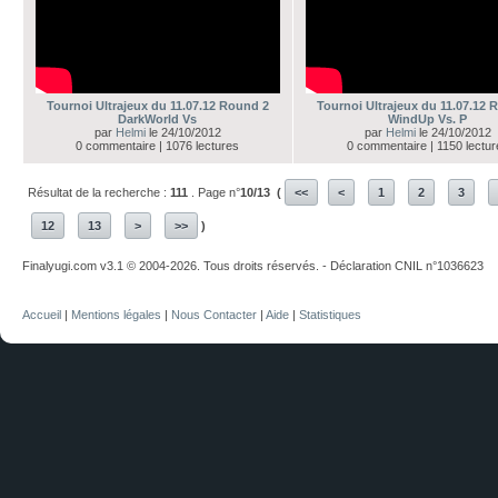
Tournoi Ultrajeux du 11.07.12 Round 2
Tournoi Ultrajeux du 11.07.12 
DarkWorld Vs
WindUp Vs. P
par
Helmi
le 24/10/2012
par
Helmi
le 24/10/2012
0 commentaire | 1076 lectures
0 commentaire | 1150 lectur
Résultat de la recherche :
111
. Page n°
10/13
(
<<
<
1
2
3
12
13
>
>>
)
Finalyugi.com v3.1 © 2004-2026. Tous droits réservés. - Déclaration CNIL n°1036623
Accueil
|
Mentions légales
|
Nous Contacter
|
Aide
|
Statistiques