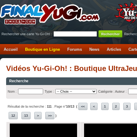
Rechercher une carte Yu-Gi-Oh! :
Recherc
Accueil
Boutique en Ligne
Forums
News
Articles
Cart
Vidéos Yu-Gi-Oh! : Boutique UltraJe
Recherche
Nom :
Type :
Catégorie :
Auteur :
Résultat de la recherche :
111
. Page n°
10/13
(
<<
<
1
2
3
12
13
>
>>
)