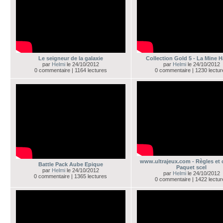
Le seigneur de la galaxie
Collection Gold 5 - La Mine 
par
Helmi
le 24/10/2012
par
Helmi
le 24/10/2012
0 commentaire | 1164 lectures
0 commentaire | 1230 lectu
www.ultrajeux.com - Règles et 
Battle Pack Aube Epique
Paquet scel
par
Helmi
le 24/10/2012
par
Helmi
le 24/10/2012
0 commentaire | 1365 lectures
0 commentaire | 1422 lectu