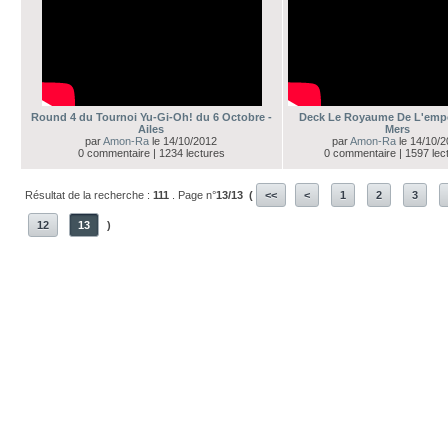
Round 4 du Tournoi Yu-Gi-Oh! du 6 Octobre -
Deck Le Royaume De L'emp
Ailes
Mers
par
Amon-Ra
le 14/10/2012
par
Amon-Ra
le 14/10/
0 commentaire | 1234 lectures
0 commentaire | 1597 lec
Résultat de la recherche :
111
. Page n°
13/13
(
<<
<
1
2
3
12
13
)