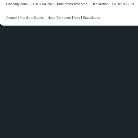
Finalyugi.com v3.1 © 2004-2026. Tous droits réservés. - Déclaration CNIL n°1036623
Accueil
|
Mentions légales
|
Nous Contacter
|
Aide
|
Statistiques