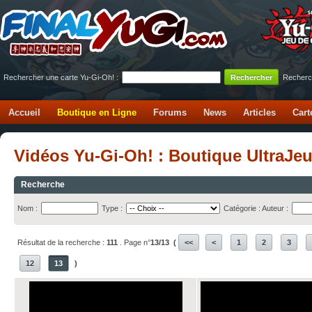
Rechercher une carte Yu-Gi-Oh! :
Recherc
Accueil
Boutique en Ligne
Forums
News
Articles
Cart
Vidéos Yu-Gi-Oh! : Boutique UltraJe
Recherche
Nom :
Type :
Catégorie :
Auteur :
Résultat de la recherche :
111
. Page n°
13/13
(
<<
<
1
2
3
12
13
)