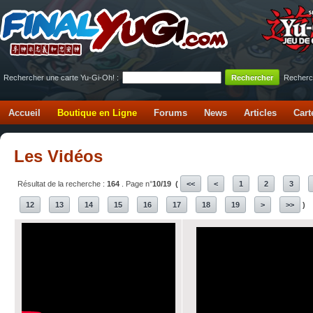
Rechercher une carte Yu-Gi-Oh! :
Recherc
Accueil
Boutique en Ligne
Forums
News
Articles
Cart
Les Vidéos
Résultat de la recherche :
164
. Page n°
10/19
(
<<
<
1
2
3
12
13
14
15
16
17
18
19
>
>>
)