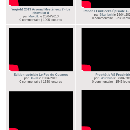
Yugioh! 2013 Arsenal Mystérieux 7 - Le
Parlons FunDecks Épisode 4 -
chevalier d
par
Bikuriboh
le 19/04/20
par
Makotk
le 26/04/2013
0 commentaire | 2238 lect
0 commentaire | 1005 lectures
Edition spéciale Le Feu du Cosmos
Prophétie VS Prophéti
par
David
le 11/04/2013
par
Bikuriboh
le 08/04/20
0 commentaire | 1530 lectures
0 commentaire | 1543 lect