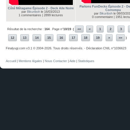
Parlons FunDecks Épisode 2 - D
Côté Métagame Épisode 2 - Deck Aile Noire
Corrompu
par
Bikuriboh
le 16/03/2013
par
Bikuriboh
le 08/03/20
1 commentaires | 2899 lectures
0 commentaire | 1951 lect
Résultat de la recherche :
164
. Page n°
10/19
(
<<
<
1
2
3
12
13
14
15
16
17
18
19
>
>>
)
Finalyugi.com v3.1 © 2004-2026. Tous droits réservés. - Déclaration CNIL n°1036623
Accueil
|
Mentions légales
|
Nous Contacter
|
Aide
|
Statistiques