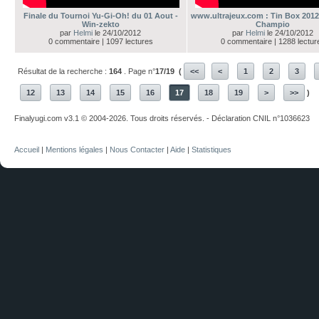
Finale du Tournoi Yu-Gi-Oh! du 01 Aout -
www.ultrajeux.com : Tin Box 2012
Win-zekto
Champio
par
Helmi
le 24/10/2012
par
Helmi
le 24/10/2012
0 commentaire | 1097 lectures
0 commentaire | 1288 lectur
Résultat de la recherche :
164
. Page n°
17/19
(
<<
<
1
2
3
12
13
14
15
16
17
18
19
>
>>
)
Finalyugi.com v3.1 © 2004-2026. Tous droits réservés. - Déclaration CNIL n°1036623
Accueil
|
Mentions légales
|
Nous Contacter
|
Aide
|
Statistiques