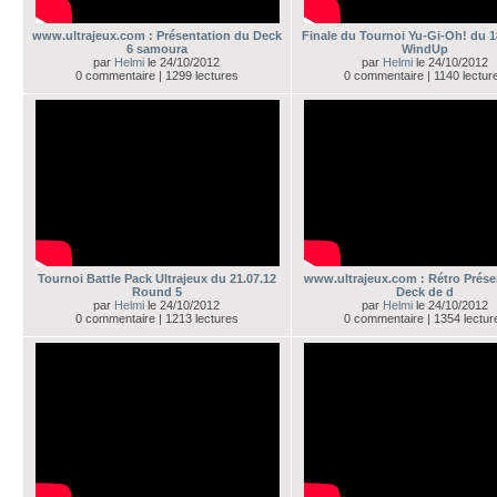
www.ultrajeux.com : Présentation du Deck
Finale du Tournoi Yu-Gi-Oh! du 18
6 samoura
WindUp
par
Helmi
le 24/10/2012
par
Helmi
le 24/10/2012
0 commentaire | 1299 lectures
0 commentaire | 1140 lectur
Tournoi Battle Pack Ultrajeux du 21.07.12
www.ultrajeux.com : Rétro Prése
Round 5
Deck de d
par
Helmi
le 24/10/2012
par
Helmi
le 24/10/2012
0 commentaire | 1213 lectures
0 commentaire | 1354 lectur