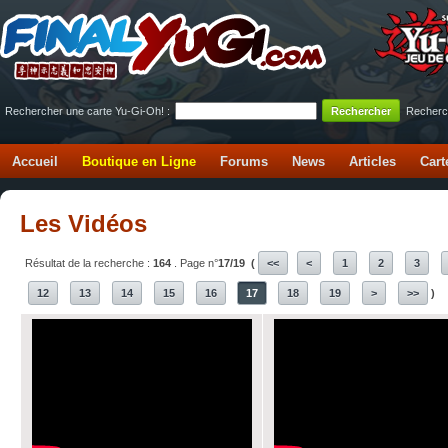
Rechercher une carte Yu-Gi-Oh! :
Recherc
Accueil
Boutique en Ligne
Forums
News
Articles
Cart
Les Vidéos
Résultat de la recherche :
164
. Page n°
17/19
(
<<
<
1
2
3
12
13
14
15
16
17
18
19
>
>>
)