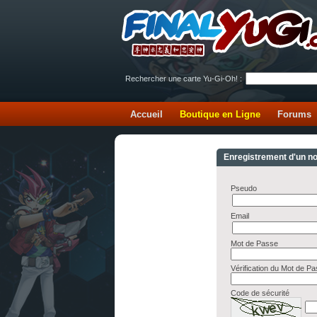
Rechercher une carte Yu-Gi-Oh! :
Accueil
Boutique en Ligne
Forums
Enregistrement d'un 
Pseudo
Email
Mot de Passe
Vérification du Mot de P
Code de sécurité