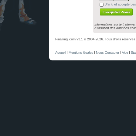
J'ai lu et accepte Les
Informations sur le traitem
l’utilisation des données col
Finalyugi.com v3.1 © 2004-2026. Tous droits réservés
Accueil
|
Mentions légales
|
Nous Contacter
|
Aide
|
Sta