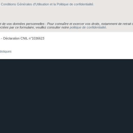
 Conditions Générales d'Utilisation et la Politique de confidentialité.
ent de vos données personnelles : Pour connaître et exercer vos droits, notamment de retrait
lectées par ce formulaire, veuillez consulter notre
politique de confidentialité
.
. - Déclaration CNIL n°1036623
tistiques