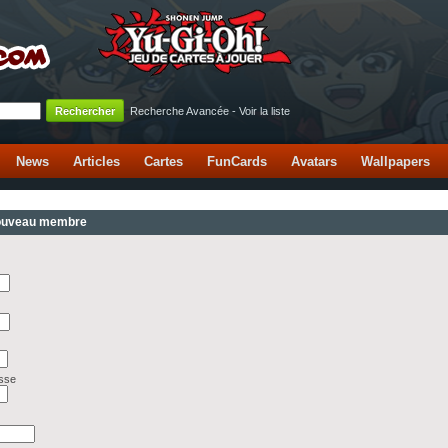
Recherche Avancée
-
Voir la liste
News
Articles
Cartes
FunCards
Avatars
Wallpapers
nouveau membre
asse