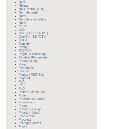
Nerf
Niveau
No Turn Kill (NTK)
Nom de carte
Nomi
Non classifié (effet)
Norm
OCG
OfO
Once per turn (OPT)
One Turn Kill (OTK)
OriCa
Outsider
Pachy
PACMAN
Pegasus Challenge
Pendule (Pendulum)
Phase de jeu
Piège
Pile shuffle
Piocher
Plague / PSZ/ Zép
Playmat
PoA
PoC
PoD
Pointer (flèche Lien)
Pose
Position de combat
Possession
Priest
Priorité (principe)
Priorité (règles)
Propriétaire
Propriété
Protèges cartes
Proxy