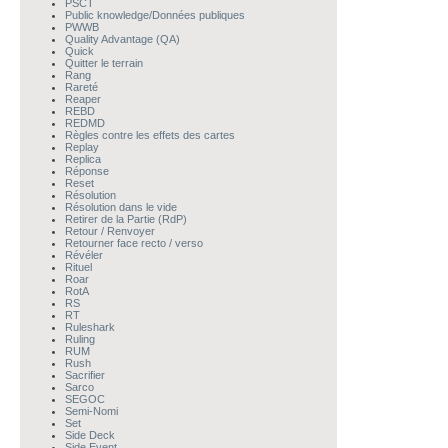
PSCT
Public knowledge/Données publiques
PWWB
Quality Advantage (QA)
Quick
Quitter le terrain
Rang
Rareté
Reaper
REBD
REDMD
Règles contre les effets des cartes
Replay
Replica
Réponse
Reset
Résolution
Résolution dans le vide
Retirer de la Partie (RdP)
Retour / Renvoyer
Retourner face recto / verso
Révéler
Rituel
Roar
RotA
RS
RT
Ruleshark
Ruling
RUM
Rush
Sacrifier
Sarco
SEGOC
Semi-Nomi
Set
Side Deck
Side Event