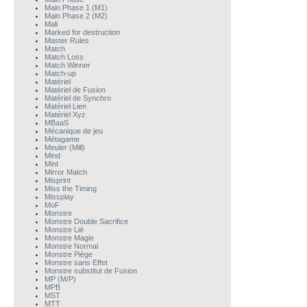
Main Phase 1 (M1)
Main Phase 2 (M2)
Mali
Marked for destruction
Master Rules
Match
Match Loss
Match Winner
Match-up
Matériel
Matériel de Fusion
Matériel de Synchro
Matériel Lien
Matériel Xyz
MBaaS
Mécanique de jeu
Métagame
Meuler (Mill)
Mind
Mint
Mirror Match
Misprint
Miss the Timing
Missplay
MoF
Monstre
Monstre Double Sacrifice
Monstre Lié
Monstre Magie
Monstre Normal
Monstre Piège
Monstre sans Effet
Monstre substitut de Fusion
MP (M/P)
MPB
MST
MTT