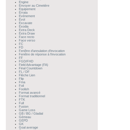
Engine
Envoyer au Cimetière
Equipement
Errata
Evénement
Evol
Excavate
Exodia
Extra Deck
Extra Draw
Face recto
Face verso
FC
FD
Fenêtre d'annulation d'invocation
Fenêtre de réponse à l'invocation
FF
FGD/FHD
Field Advantage (FA)
Final Countdown
FL / DF
Flèche Lien
Flip
Fma
Foil
Foolish
Format avancé
Format traditionnel
FTK
Full
Fusion
Game Loss
GB / BG / Gladial
Gémeau
GEPD
GK
Goal average