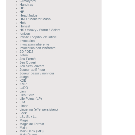
Graveyard
Handtrap
HD
HE
Head Judge
HMB / Monster Mash
Holo
Honest
HS / Heavy / Storm / Violent
Ignition
Infinite Loop/boucle infinie
Invocation
Invocation inhérente
Invocation non inhérente
JD / DDJ
Jeton
Jeu Fermé
Jeu Ouvert
Jeu Semi-ouvert
Joueur actif / tour
Joueur passif / non tour
Judge
KDE
KMP
LaDD
Lien
Lien Extra
Life Points (LP)
LIM
Limbo
Lingering (effet persistant)
Lock
LS / SL / LL
Magie
Magie de Terrain
Main
Main Deck (MD)
Main Phase