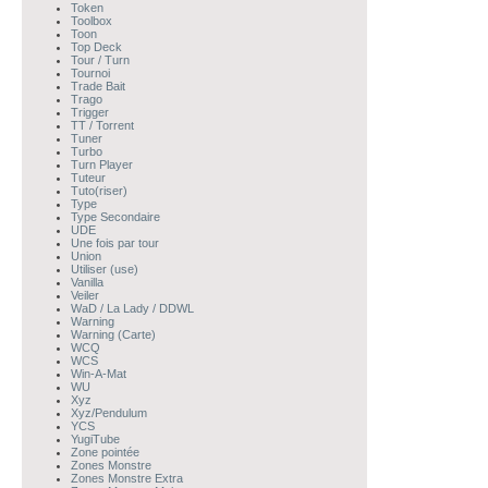
Token
Toolbox
Toon
Top Deck
Tour / Turn
Tournoi
Trade Bait
Trago
Trigger
TT / Torrent
Tuner
Turbo
Turn Player
Tuteur
Tuto(riser)
Type
Type Secondaire
UDE
Une fois par tour
Union
Utiliser (use)
Vanilla
Veiler
WaD / La Lady / DDWL
Warning
Warning (Carte)
WCQ
WCS
Win-A-Mat
WU
Xyz
Xyz/Pendulum
YCS
YugiTube
Zone pointée
Zones Monstre
Zones Monstre Extra