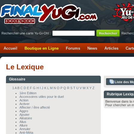
Rechercher une carte Yu-Gi-Oh! :
Recherc
Accueil
Boutique en Ligne
Forums
News
Articles
Cart
Le Lexique
Glossaire
Liste des Mo
1
A
B
C
D
E
F
G
H
I
J
K
L
M
N
O
P
Q
R
S
T
U
V
W
X
Y
Z
1ère Edition
Rubrique Lexiq
Accessoires utiles pour le duel
Action
Bienvenue dans la r
Activer
Pour chercher un m
Affecter / être affecté
Aggro
Ajouter
Aléatoire
Alius
Allure
Annuler
Anti-Méta