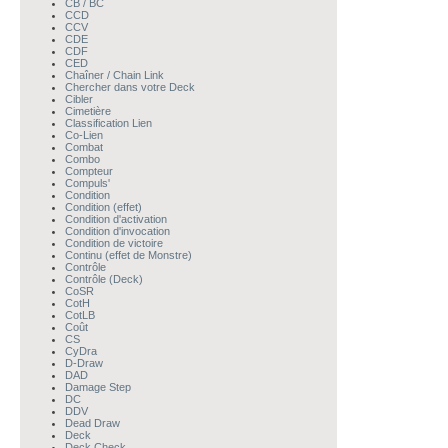
CB / BC
CCD
CCV
CDE
CDF
CED
Chaîner / Chain Link
Chercher dans votre Deck
Cibler
Cimetière
Classification Lien
Co-Lien
Combat
Combo
Compteur
Compuls'
Condition
Condition (effet)
Condition d'activation
Condition d'invocation
Condition de victoire
Continu (effet de Monstre)
Contrôle
Contrôle (Deck)
CoSR
CotH
CotLB
Coût
CS
CyDra
D-Draw
DAD
Damage Step
DC
DDV
Dead Draw
Deck
Deck Check