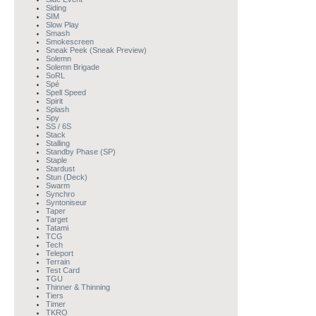
Siding
SIM
Slow Play
Smash
Smokescreen
Sneak Peek (Sneak Preview)
Solemn
Solemn Brigade
SoRL
Spé
Spell Speed
Spirit
Splash
Spy
SS / 6S
Stack
Stalling
Standby Phase (SP)
Staple
Stardust
Stun (Deck)
Swarm
Synchro
Syntoniseur
Taper
Target
Tatami
TCG
Tech
Teleport
Terrain
Test Card
TGU
Thinner & Thinning
Tiers
Timer
TKRO