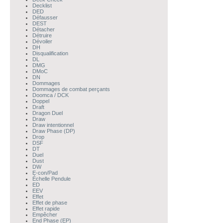
Decklist
DED
Défausser
DEST
Détacher
Détruire
Dévoiler
DH
Disqualification
DL
DMG
DMoC
DN
Dommages
Dommages de combat perçants
Doomca / DCK
Doppel
Draft
Dragon Duel
Draw
Draw intentionnel
Draw Phase (DP)
Drop
DSF
DT
Duel
Dust
DW
E-con/Pad
Échelle Pendule
ED
EEV
Effet
Effet de phase
Effet rapide
Empêcher
End Phase (EP)