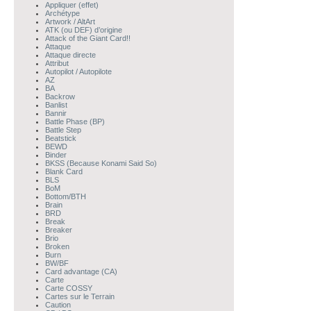
Appliquer (effet)
Archétype
Artwork / AltArt
ATK (ou DEF) d’origine
Attack of the Giant Card!!
Attaque
Attaque directe
Attribut
Autopilot / Autopilote
AZ
BA
Backrow
Banlist
Bannir
Battle Phase (BP)
Battle Step
Beatstick
BEWD
Binder
BKSS (Because Konami Said So)
Blank Card
BLS
BoM
Bottom/BTH
Brain
BRD
Break
Breaker
Brio
Broken
Burn
BW/BF
Card advantage (CA)
Carte
Carte COSSY
Cartes sur le Terrain
Caution