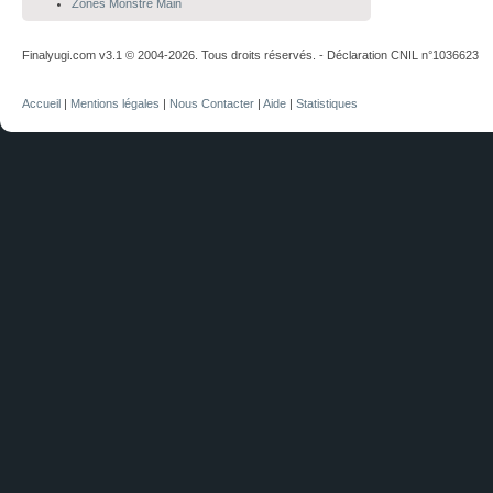
Zones Monstre Main
Finalyugi.com v3.1 © 2004-2026. Tous droits réservés. - Déclaration CNIL n°1036623
Accueil
|
Mentions légales
|
Nous Contacter
|
Aide
|
Statistiques