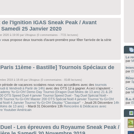
 de l'Ignition IGAS Sneak Peak / Avant
e Samedi 25 Janvier 2020
ier 2020 à 19:00 par
Ultrajeux
(0 commentaires - 7721 lectures)
x
vous propose deux tournois d'avant-première pour fêter l'arrivée de la série
Le re
par
M
- Paris 11ème - Bastille] Tournois Spéciaux de
Interd
par
E
Résu
embre 2019 à 18:49 par
Ultrajeux
(0 commentaires - 8148 lectures)
par
S
période de vacances scolaires nous vous accueillons avec des
tournois
eudi & Vendredi à Partir de 14h)
avec des OTS 12 à gagner. A ceci s'ajoutent: -
Comp
cademy Yu-Gi-Oh! Demo Day
Tournoi (Dragon Duel Moins de 13 ans)
21 & 28
par
M
100 OTS Speed Duel
4 janvier Tournoi Speed Duel - Tag Duel Spécial Noël
-
28 Tournoi Yu-Gi-Oh! Master 200 OTS Spécial Noël
4 janvier Tournoi Yu-Gi-Oh!
B.a.-
al Noël
4 Janvier Tournoi Yu-Gi-Oh! Display "Classique"
- Jeudi 26 Décembre
14h
par
E
Moins de 13 ans)
- Mardi 31 Décembre 13h
Rencontre & Dédicaces avec
re Youtuber Américain
 Duel - Les épreuves du Royaume Sneak Peak /
ière le Samedi 30 Novembre 2019