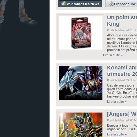
Voir toutes les News
Proposer une
Un point su
King
Posté le Mercredi 28 J
Alors que ces derni
de structure par an
moitié de l'année et
dernier. Et il est t
prochain est prévu p
Lire la suite »
Konami ann
trimestre 2
Posté le Mardi 27 Juin
Ces derniers jours,
qu'on entre dans la 
Yu-Gi-Oh. En effet, s
l'arrivée prochaine
Lire la suite »
[Angers] W
Posté le Mercredi 04 M
Bonjour à tous, Vo
organisé par: La G
Lire la suite »