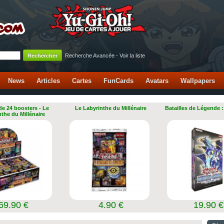
Recherche Avancée
-
Voir la liste
News
Articles
Cartes
FunCards
Avatars
Wallpapers
de 24 boosters - Le
Le Labyrinthe du Millénaire
Batailles de Légende :
nthe du Millénaire
69.90 €
4.90 €
19.90 €