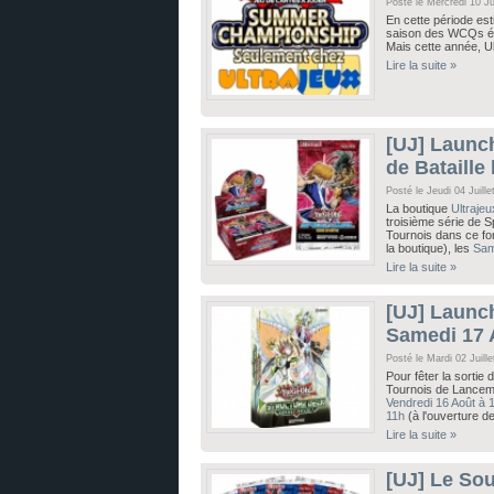
Posté le Mercredi 10 Ju
En cette période est
saison des WCQs éta
Mais cette année, U
Lire la suite »
[UJ] Launch
de Bataille
Posté le Jeudi 04 Juill
La boutique
Ultrajeu
troisième série de 
Tournois dans ce for
la boutique), les
Sam
Lire la suite »
[UJ] Launch
Samedi 17 
Posté le Mardi 02 Juill
Pour fêter la sortie 
Tournois de Lancemen
Vendredi 16 Août à 
11h
(à l'ouverture de
Lire la suite »
[UJ] Le So