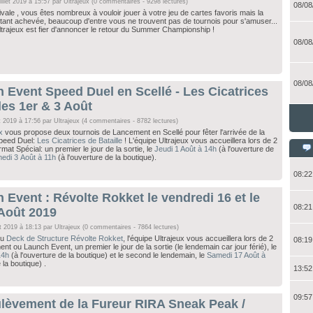
illet 2019 à 15:57 par
Ultrajeux
(0 commentaires - 9298 lectures)
08/08
ivale , vous êtes nombreux à vouloir jouer à votre jeu de cartes favoris mais la
nt achevée, beaucoup d'entre vous ne trouvent pas de tournois pour s'amuser...
ltrajeux est fier d'annoncer le retour du Summer Championship !
08/08
08/08
 Event Speed Duel en Scellé - Les Cicatrices
 les 1er & 3 Août
et 2019 à 17:56 par
Ultrajeux
(4 commentaires - 8782 lectures)
x
vous propose deux tournois de Lancement en Scellé pour fêter l'arrivée de la
Speed Duel:
Les Cicatrices de Bataille
! L'équipe Ultrajeux vous accueillera lors de 2
mat Spécial: un premier le jour de la sortie, le
Jeudi 1 Août à 14h
(à l'ouverture de
edi 3 Août à 11h
(à l'ouverture de la boutique).
08:22
 Event : Révolte Rokket le vendredi 16 et le
08:21
Août 2019
et 2019 à 18:13 par
Ultrajeux
(0 commentaires - 7864 lectures)
du
Deck de Structure Révolte Rokket
, l'équipe Ultrajeux vous accueillera lors de 2
08:19
t ou Launch Event, un premier le jour de la sortie (le lendemain car jour férié), le
14h
(à l'ouverture de la boutique) et le second le lendemain, le
Samedi 17 Août à
 la boutique) .
13:52
09:57
ulèvement de la Fureur RIRA Sneak Peak /