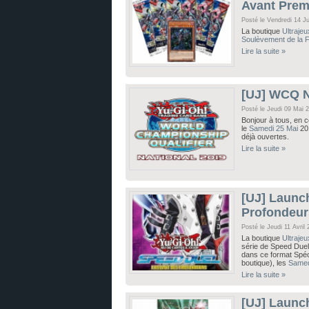
Avant Premi
Posté le Vendredi 14 J
La boutique
Ultrajeu
Soulèvement de la 
Lire la suite »
[UJ] WCQ Na
Posté le Jeudi 09 Mai 
Bonjour à tous, en c
le
Samedi 25 Mai
20
déjà ouvertes.
Lire la suite »
[UJ] Launch
Profondeurs
Posté le Jeudi 11 Avril
La boutique
Ultrajeu
série de Speed Due
dans ce format Spécia
boutique), les
Samed
Lire la suite »
[UJ] Launch