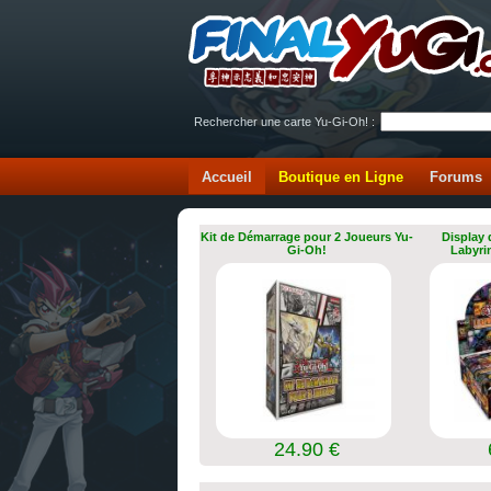
Rechercher une carte Yu-Gi-Oh! :
Accueil
Boutique en Ligne
Forums
Kit de Démarrage pour 2 Joueurs Yu-
Display 
Gi-Oh!
Labyri
24.90 €