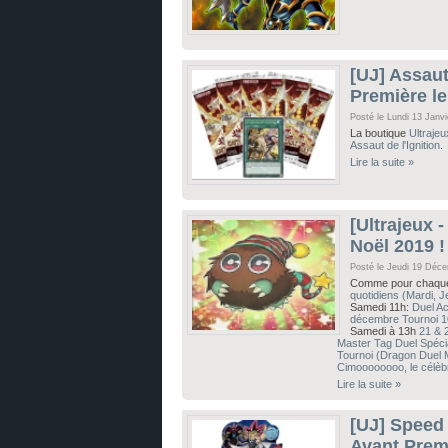
[UJ] Assaut
Première l
Posté le Lundi 13 Janv
La boutique
Ultrajeu
Assaut de l'Ignition
.
Lire la suite »
[Ultrajeux 
Noël 2019 !
Posté le Jeudi 19 Déc
Comme pour chaque 
quotidiens (Mardi, J
Samedi 11h:
Duel A
décembre Tournoi 
Samedi à 13h
21 & 
Master Tag Duel Spéci
Tournoi (Dragon Duel 
Cimoooooooo, le célèb
Lire la suite »
[UJ] Speed
Avant Prem