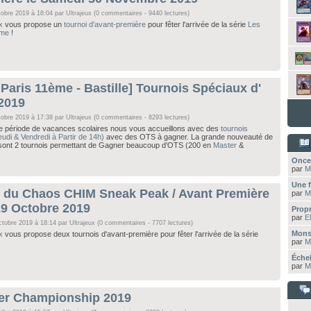
tobre 2019 à 18:04 par
Ultrajeux
(0 commentaires - 9440 lectures)
x
vous propose un
tournoi d'avant-première
pour fêter l'arrivée de la série
Les
ume
!
- Paris 11ème - Bastille] Tournois Spéciaux d'
2019
tobre 2019 à 17:38 par
Ultrajeux
(0 commentaires - 8293 lectures)
période de vacances scolaires nous vous accueillons avec des
tournois
eudi & Vendredi à Partir de 14h)
avec des OTS à gagner. La grande nouveauté de
 sont 2 tournois permettant de Gagner beaucoup d'OTS (200 en
Master
&
Once
par
M
Une f
t du Chaos CHIM Sneak Peak / Avant Première
par
M
19 Octobre 2019
Propr
par
E
ctobre 2019 à 18:14 par
Ultrajeux
(0 commentaires - 7707 lectures)
Mons
x
vous propose deux tournois d'avant-première pour fêter l'arrivée de la série
par
M
Échel
par
M
er Championship 2019