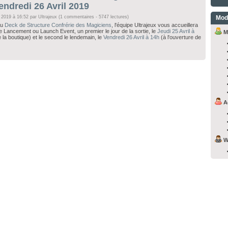
vendredi 26 Avril 2019
 2019 à 16:52 par
Ultrajeux
(1 commentaires - 5747 lectures)
Mod
du
Deck de Structure Confrérie des Magiciens
, l'équipe Ultrajeux vous accueillera
e Lancement ou Launch Event, un premier le jour de la sortie, le
Jeudi 25 Avril à
M
e la boutique) et le second le lendemain, le
Vendredi 26 Avril à 14h
(à l'ouverture de
A
W