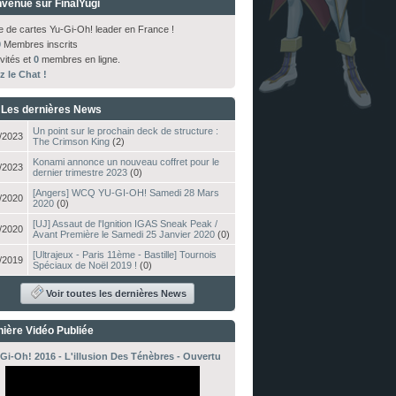
venue sur FinalYugi
te de cartes Yu-Gi-Oh! leader en France !
0
Membres inscrits
vités et
0
membres en ligne.
z le Chat !
Les dernières News
Un point sur le prochain deck de structure :
/2023
The Crimson King
(2)
Konami annonce un nouveau coffret pour le
/2023
dernier trimestre 2023
(0)
[Angers] WCQ YU-GI-OH! Samedi 28 Mars
/2020
2020
(0)
[UJ] Assaut de l'Ignition IGAS Sneak Peak /
/2020
Avant Première le Samedi 25 Janvier 2020
(0)
[Ultrajeux - Paris 11ème - Bastille] Tournois
/2019
Spéciaux de Noël 2019 !
(0)
Voir toutes les dernières News
ière Vidéo Publiée
Gi-Oh! 2016 - L'illusion Des Ténèbres - Ouvertu