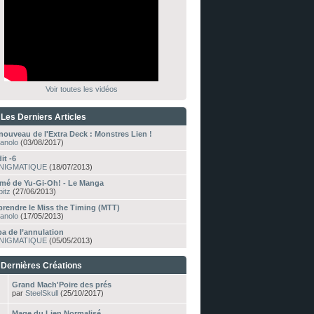
Voir toutes les vidéos
Les Derniers Articles
nouveau de l'Extra Deck : Monstres Lien !
anolo
(03/08/2017)
it -6
NIGMATIQUE
(18/07/2013)
mé de Yu-Gi-Oh! - Le Manga
pitz
(27/06/2013)
rendre le Miss the Timing (MTT)
anolo
(17/05/2013)
ba de l’annulation
NIGMATIQUE
(05/05/2013)
Dernières Créations
Grand Mach'Poire des prés
par
SteelSkull
(25/10/2017)
Mage du Lien Normalisé