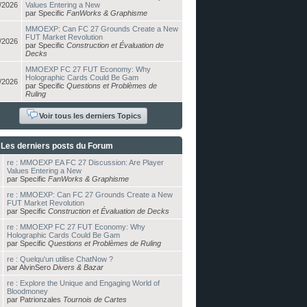
/2026
Values Entering a New
par Specific
FanWorks & Graphisme
MMOEXP: Can FC 27 Grounds Create a New
FUT Market Revolution
/2026
par Specific
Construction et Évaluation de
Decks
MMOEXP FC 27 FUT Economy: Why
Holographic Cards Could Be Gam
/2026
par Specific
Questions et Problèmes de
Ruling
Voir tous les derniers Topics
Les derniers posts du Forum
re : MMOEXP EA FC 27 Discussion: Are Player
Values Entering a New
par Specific
FanWorks & Graphisme
re : MMOEXP: Can FC 27 Grounds Create a New
FUT Market Revolution
par Specific
Construction et Évaluation de Decks
re : MMOEXP FC 27 FUT Economy: Why
Holographic Cards Could Be Gam
par Specific
Questions et Problèmes de Ruling
re : Quelqu'un utilise ChatNow ?
par AlvinSero
Divers & Bazar
re : Explore the Unique and Engaging World of
Bloodmoney
par Patrionzales
Tournois de Cartes