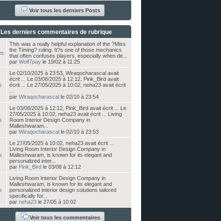
Voir tous les derniers Posts
Les derniers commentaires de rubrique
This was a really helpful explanation of the ?Miss
the Timing? ruling. It?s one of those mechanics
es
that often confuses players, especially when de...
par
Wolf7pay
le 19/02 à 11:25
Le 02/10/2025 à 23:53, Wiraqocharascal avait
écrit ... Le 03/08/2025 à 12:12, Pink_Bird avait
s
écrit ... Le 27/05/2025 à 10:02, neha23 avait écrit
...
par
Wiraqocharascal
le 02/10 à 23:54
Le 03/08/2025 à 12:12, Pink_Bird avait écrit ... Le
27/05/2025 à 10:02, neha23 avait écrit ... Living
s
Room Interior Design Company in
Malleshwaram...
par
Wiraqocharascal
le 02/10 à 23:53
Le 27/05/2025 à 10:02, neha23 avait écrit ...
Living Room Interior Design Company in
s
Malleshwaram, is known for its elegant and
personalized inter...
par
Pink_Bird
le 03/08 à 12:12
Living Room Interior Design Company in
Malleshwaram, is known for its elegant and
s
personalized interior design solutions tailored
specifically for...
par
neha23
le 27/05 à 10:02
Voir tous les commentaires