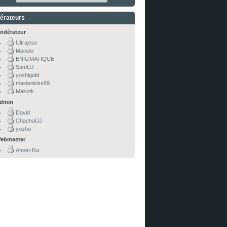
érateurs
odérateur
Ultrajeux
Manolo
ENIGMATIQUE
SamUJ
yoshigold
maidenkiss89
Makotk
dmin
David
ChachaUJ
yosho
ebmaster
Amon-Ra