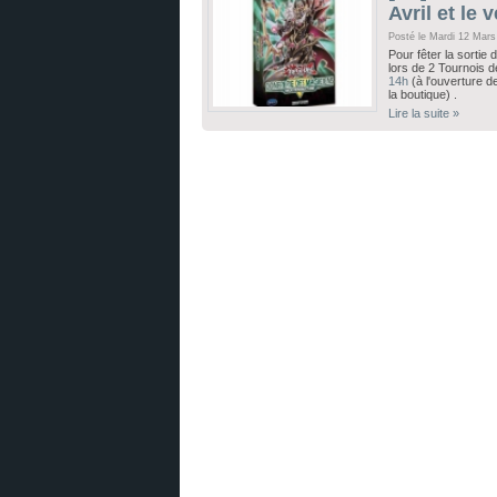
Avril et le 
Posté le Mardi 12 Mars
Pour fêter la sortie 
lors de 2 Tournois d
14h
(à l'ouverture d
la boutique) .
Lire la suite »