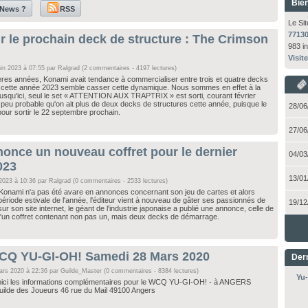
Bien
 News ?
RSS
Le Si
7713
r le prochain deck de structure : The Crimson
983 in
Visite
uin 2023 à 07:55 par
Ralgrad
(2 commentaires - 4197 lectures)
ères années, Konami avait tendance à commercialiser entre trois et quatre decks
, cette année 2023 semble casser cette dynamique. Nous sommes en effet à la
 jusqu'ici, seul le set « ATTENTION AUX TRAPTRIX » est sorti, courant février
rès peu probable qu'on ait plus de deux decks de structures cette année, puisque le
28/06
our sortir le 22 septembre prochain.
27/06
once un nouveau coffret pour le dernier
04/03
023
13/01
 2023 à 10:36 par
Ralgrad
(0 commentaires - 2533 lectures)
 Konami n'a pas été avare en annonces concernant son jeu de cartes et alors
période estivale de l'année, l'éditeur vient à nouveau de gâter ses passionnés de
19/12
ur son site internet, le géant de l'industrie japonaise a publié une annonce, celle de
 d'un coffret contenant non pas un, mais deux decks de démarrage.
CQ YU-GI-OH! Samedi 28 Mars 2020
Dern
ars 2020 à 22:36 par
Guilde_Master
(0 commentaires - 8384 lectures)
Yu-
ici les informations complémentaires pour le WCQ YU-GI-OH! - à ANGERS
uilde des Joueurs 46 rue du Mail 49100 Angers