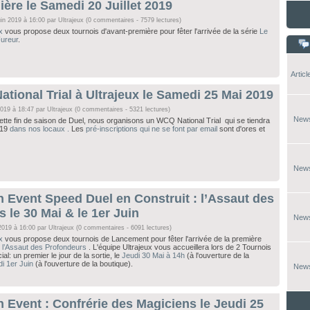
ère le Samedi 20 Juillet 2019
uin 2019 à 16:00 par
Ultrajeux
(0 commentaires - 7579 lectures)
x
vous propose deux tournois d'avant-première pour fêter l'arrivée de la série
Le
Fureur
.
Articl
tional Trial à Ultrajeux le Samedi 25 Mai 2019
2019 à 18:47 par
Ultrajeux
(0 commentaires - 5321 lectures)
New
ette fin de saison de Duel, nous organisons un WCQ National Trial qui se tiendra
19
dans nos locaux .
Les
pré-inscriptions qui ne se font par email
sont d'ores et
New
 Event Speed Duel en Construit : l’Assaut des
 le 30 Mai & le 1er Juin
New
 2019 à 16:00 par
Ultrajeux
(0 commentaires - 6091 lectures)
x
vous propose deux tournois de Lancement pour fêter l'arrivée de la première
l
l’Assaut des Profondeurs
. L'équipe Ultrajeux vous accueillera lors de 2 Tournois
l: un premier le jour de la sortie, le
Jeudi 30 Mai à 14h
(à l'ouverture de la
i 1er Juin
(à l'ouverture de la boutique).
New
 Event : Confrérie des Magiciens le Jeudi 25