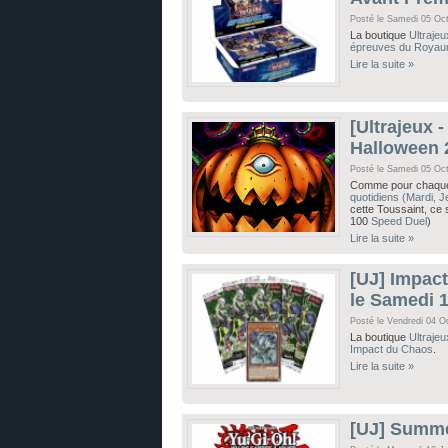
Posté le Samedi 05 Oc
La boutique
Ultrajeu
épreuves du Roya
Lire la suite »
[Ultrajeux 
Halloween 
Posté le Samedi 05 Oc
Comme pour chaque 
quotidiens (Mardi, J
cette Toussaint, ce
100
Speed Duel
)
Lire la suite »
[UJ] Impac
le Samedi 
Posté le Vendredi 04 O
La boutique
Ultrajeu
Impact du Chaos
.
Lire la suite »
[UJ] Summ