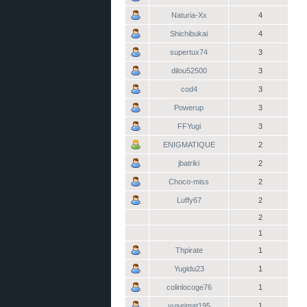
Naturia-Xx
4
Shichibukai
4
supertux74
3
dilou52500
3
cod4
3
Powerup
3
FFYugi
3
ENIGMATIQUE
2
jbatriki
2
Choco-miss
2
Luffy67
2
2
1
Thpirate
1
Yugidu23
1
colinlocoge76
1
yuseimat195
1