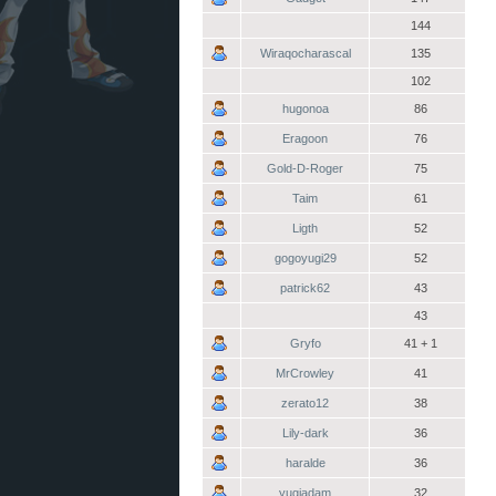
144
Wiraqocharascal
135
102
hugonoa
86
Eragoon
76
Gold-D-Roger
75
Taim
61
Ligth
52
gogoyugi29
52
patrick62
43
43
Gryfo
41 + 1
MrCrowley
41
zerato12
38
Lily-dark
36
haralde
36
yugiadam
32