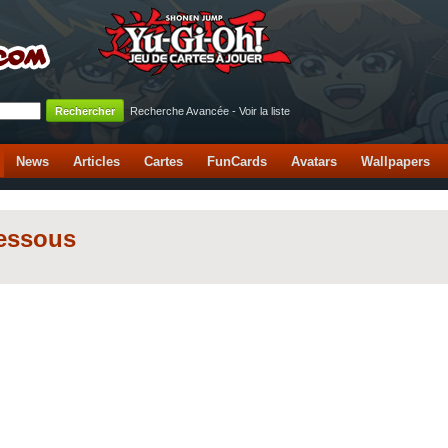
Recherche Avancée
-
Voir la liste
News
Articles
Cartes
FunCards
Avatars
Wallpapers
dessous