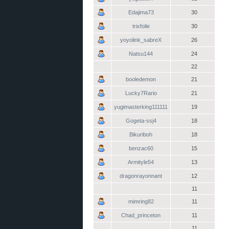
Edajima73
30
trixfolie
30
yoyolink_sabreX
26
Natsu144
24
22
booledemon
21
Lucky7Rario
21
yugimasterking111111
19
Gogeta-ssj4
18
Bikuriboh
18
benzac60
15
Armityle54
13
dragonrayonnant
12
11
mimring82
11
Chad_princeton
11
11