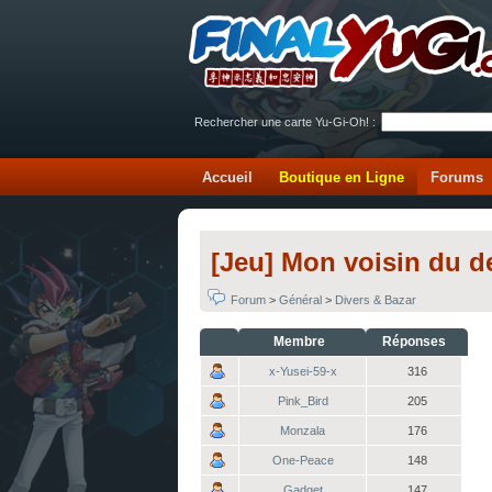
Rechercher une carte Yu-Gi-Oh! :
Accueil
Boutique en Ligne
Forums
[Jeu] Mon voisin du 
Forum
>
Général
>
Divers & Bazar
Membre
Réponses
x-Yusei-59-x
316
Pink_Bird
205
Monzala
176
One-Peace
148
Gadget
147