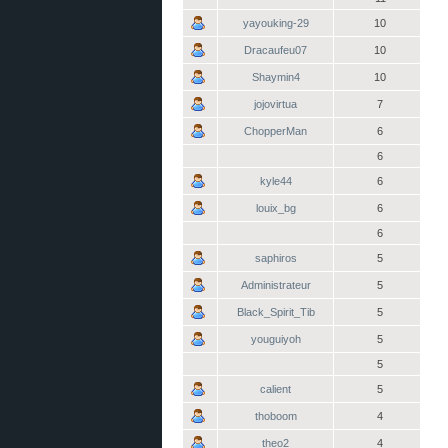
yayouking-29
10
Dracaufeu07
10
Shaymin4
10
jojovirtua
7
ChopperMan
6
6
kyle44
6
louix_bg
6
6
saphiros
5
Administrateur
5
Black_Spirit_Tib
5
youguiyoh
5
5
calient
5
thoboom
4
theo2
4