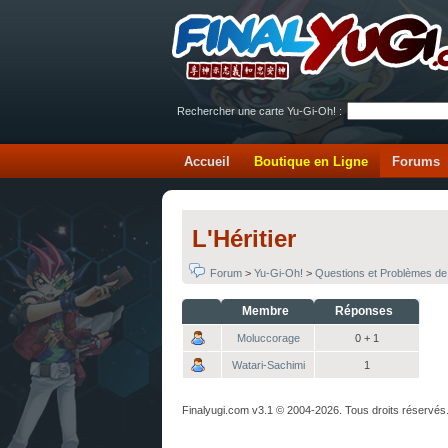
Rechercher une carte Yu-Gi-Oh! :
Accueil
Boutique en Ligne
Forums
L'Héritier
Forum
>
Yu-Gi-Oh!
>
Questions et Problèmes de
Membre
Réponses
Moluccorage
0 + 1
Watari-Sachimi
1
Finalyugi.com v3.1 © 2004-2026. Tous droits réservés