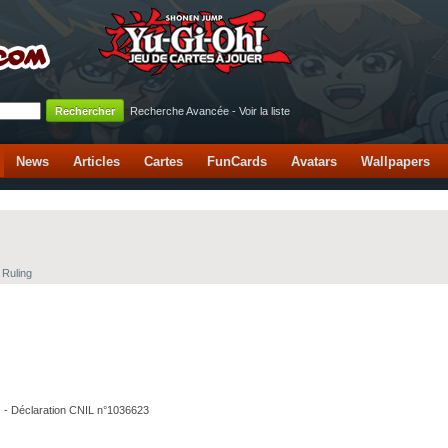
Recherche Avancée
-
Voir la liste
News
Articles
Cartes
FunCards
Avatars
Wallpapers
 Ruling
. - Déclaration CNIL n°1036623