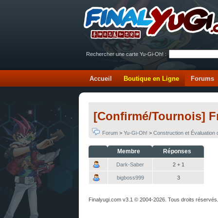
Rechercher une carte Yu-Gi-Oh! :
Accueil
Boutique en Ligne
Forums
[Confirmé/Tournois] 
Forum
>
Yu-Gi-Oh!
>
Construction et Évaluation
Membre
Réponses
Dark-Saber
2 + 1
bigboss999
3
Finalyugi.com v3.1 © 2004-2026. Tous droits réservés