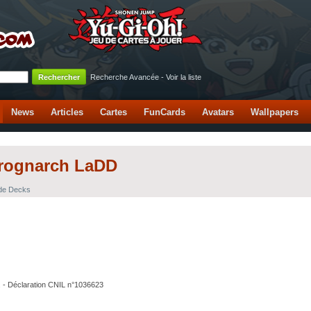
Recherche Avancée
-
Voir la liste
News
Articles
Cartes
FunCards
Avatars
Wallpapers
Frognarch LaDD
 de Decks
. - Déclaration CNIL n°1036623