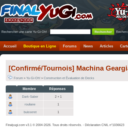
Rechercher une carte Yu-Gi-Oh! :
Recherc
Accueil
Boutique en Ligne
Forums
News
Articles
Cart
[Confirmé/Tournois] Machina Geargi
Forum
>
Yu-Gi-Oh!
>
Construction et Évaluation de Decks
Membre
Réponses
Dark-Saber
2 + 1
rouliane
1
buisseret
1
Finalyugi.com v3.1 © 2004-2026. Tous droits réservés. - Déclaration CNIL n°1036623