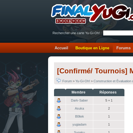
Rechercher une carte Yu-Gi-Oh! :
Accueil
Boutique en Ligne
Forums
[Confirmé/ Tournois] 
Forum
>
Yu-Gi-Oh!
>
Construction et Évaluation
Membre
Réponses
Dark-Saber
5 + 1
Asuka
2
B0ltek
1
yugiadam
1
Sugaku
1