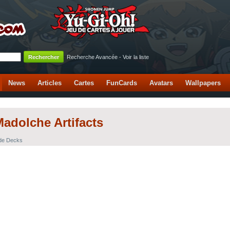
Recherche Avancée
-
Voir la liste
News
Articles
Cartes
FunCards
Avatars
Wallpapers
Madolche Artifacts
 de Decks