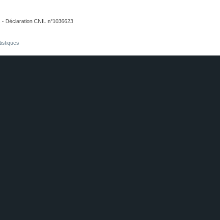
. - Déclaration CNIL n°1036623
tistiques