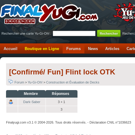
Rechercher une carte Yu-Gi-Oh! :
Recherc
Accueil
Boutique en Ligne
Forums
News
Articles
Cart
[Confirmé/ Fun] Flint lock OTK
Forum
>
Yu-Gi-Oh!
>
Construction et Évaluation de Decks
Membre
Réponses
Dark-Saber
3 + 1
3
Finalyugi.com v3.1 © 2004-2026. Tous droits réservés. - Déclaration CNIL n°1036623