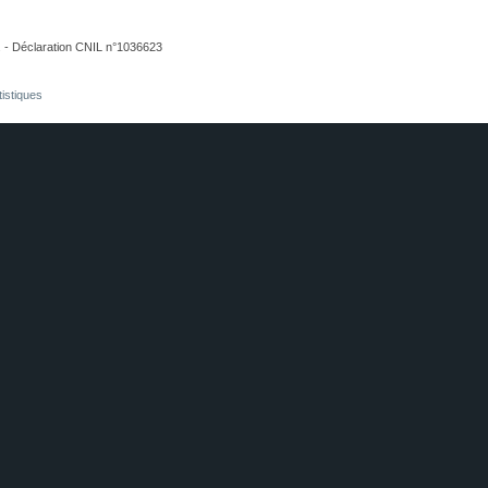
. - Déclaration CNIL n°1036623
tistiques