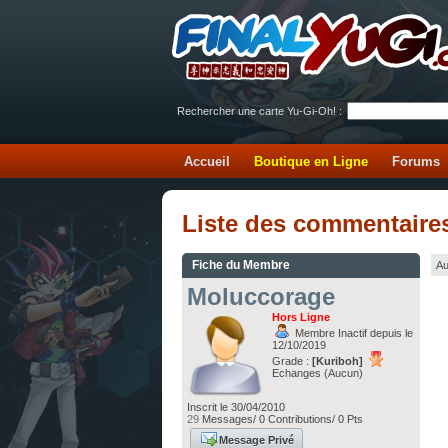
Rechercher une carte Yu-Gi-Oh! :
Accueil
Boutique en Ligne
Forums
Liste des commentaire
Fiche du Membre
Au
Moluccorage
Hors Ligne
Membre Inactif depuis le
12/10/2019
Grade :
[Kuriboh]
Echanges (Aucun)
Inscrit le 30/04/2010
29
Messages/ 0 Contributions/ 0 Pts
Message Privé