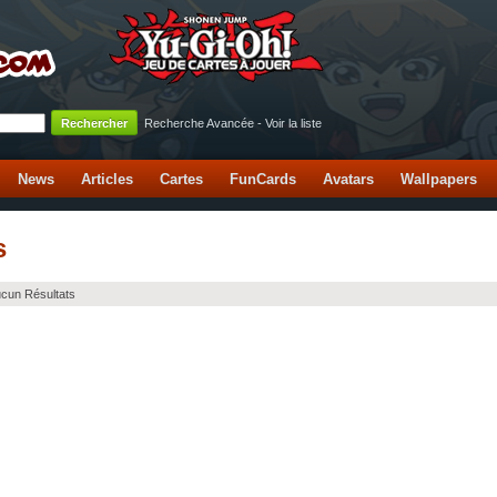
Recherche Avancée
-
Voir la liste
News
Articles
Cartes
FunCards
Avatars
Wallpapers
s
cun Résultats