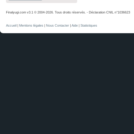
Finalyugi.com v3.1 © 2004-2026. Tous droits réservés. - Déclaration CNIL n°1036623
Accueil
|
Mentions légales
|
Nous Contacter
|
Aide
|
Statistiques