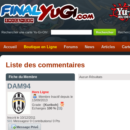
Rechercher une carte Yu-Gi-Oh! :
Recherc
Accueil
Boutique en Ligne
Forums
News
Articles
Cart
Liste des commentaires
Fiche du Membre
Aucun Résultats
DAM94
Hors Ligne
Membre Inactif depuis le
13/09/2013
Grade :
[Kuriboh]
Echanges
100 % (
11
)
Inscrit le 10/12/2011
501
Messages/ 0 Contributions/ 0 Pts
Message Privé