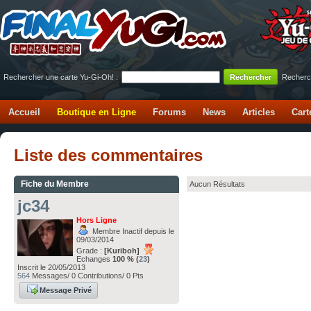
Rechercher une carte Yu-Gi-Oh! :
Recherc
Accueil
Boutique en Ligne
Forums
News
Articles
Cart
Liste des commentaires
Fiche du Membre
Aucun Résultats
jc34
Hors Ligne
Membre Inactif depuis le
09/03/2014
Grade :
[Kuriboh]
Echanges
100 % (
23
)
Inscrit le 20/05/2013
564
Messages/ 0 Contributions/ 0 Pts
Message Privé