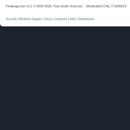
Finalyugi.com v3.1 © 2004-2026. Tous droits réservés. - Déclaration CNIL n°1036623
Accueil
|
Mentions légales
|
Nous Contacter
|
Aide
|
Statistiques