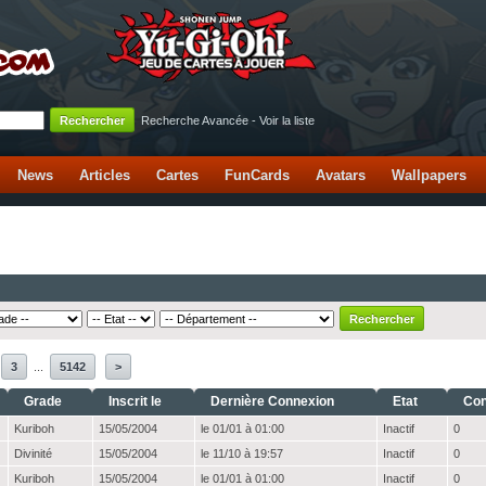
Recherche Avancée
-
Voir la liste
News
Articles
Cartes
FunCards
Avatars
Wallpapers
3
...
5142
>
Grade
Inscrit le
Dernière Connexion
Etat
Con
Kuriboh
15/05/2004
le 01/01 à 01:00
Inactif
0
Divinité
15/05/2004
le 11/10 à 19:57
Inactif
0
Kuriboh
15/05/2004
le 01/01 à 01:00
Inactif
0