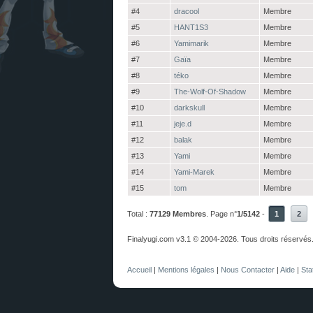
#4
dracool
Membre
#5
HANT1S3
Membre
#6
Yamimarik
Membre
#7
Gaïa
Membre
#8
téko
Membre
#9
The-Wolf-Of-Shadow
Membre
#10
darkskull
Membre
#11
jeje.d
Membre
#12
balak
Membre
#13
Yami
Membre
#14
Yami-Marek
Membre
#15
tom
Membre
Total :
77129 Membres
. Page n°
1/5142
-
1
2
Finalyugi.com v3.1 © 2004-2026. Tous droits réservés
Accueil
|
Mentions légales
|
Nous Contacter
|
Aide
|
Sta