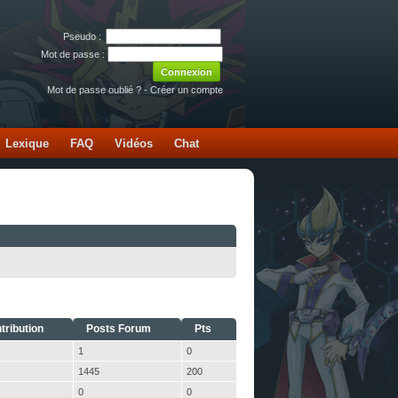
Pseudo :
Mot de passe :
Mot de passe oublié ?
-
Créer un compte
Lexique
FAQ
Vidéos
Chat
tribution
Posts Forum
Pts
1
0
1445
200
0
0