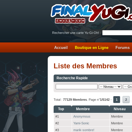
Rechercher une carte Yu-Gi-Oh! :
Accueil
Boutique en Ligne
Forums
Liste des Membres
Recherche Rapide
Total :
77129 Membres
. Page n°
1/5142
-
1
2
Top
Membre
Niveau
#1
Anonymous
Membre
#2
Yami-Sonic
Membre
#3
marik-sombre!
Membre