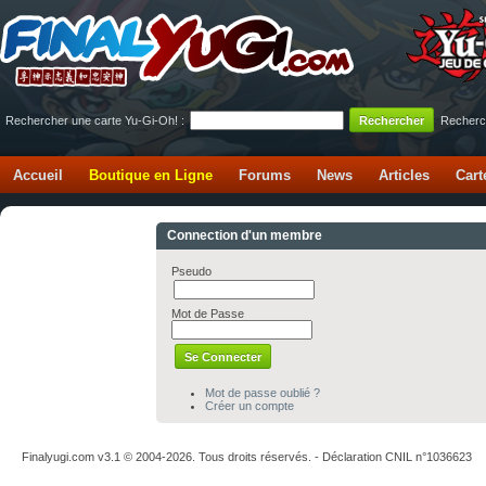
Rechercher une carte Yu-Gi-Oh! :
Recherc
Accueil
Boutique en Ligne
Forums
News
Articles
Cart
Connection d'un membre
Pseudo
Mot de Passe
Mot de passe oublié ?
Créer un compte
Finalyugi.com v3.1 © 2004-2026. Tous droits réservés. - Déclaration CNIL n°1036623