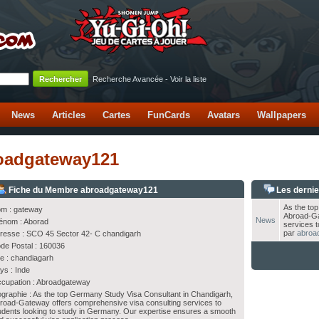
Recherche Avancée
-
Voir la liste
News
Articles
Cartes
FunCards
Avatars
Wallpapers
roadgateway121
Fiche du Membre abroadgateway121
Les derni
As the to
m : gateway
Abroad-Ga
News
énom : Aborad
services t
par
abroa
resse : SCO 45 Sector 42- C chandigarh
de Postal : 160036
lle : chandiagarh
ys : Inde
cupation : Abroadgateway
ographie : As the top Germany Study Visa Consultant in Chandigarh,
road-Gateway offers comprehensive visa consulting services to
udents looking to study in Germany. Our expertise ensures a smooth