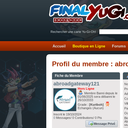
Rechercher une carte Yu-Gi-Oh! :
Accueil
Boutique en Ligne
Forums
Profil du membre : ab
Fiche du Membre
abroadgateway121
No
Hors Ligne
Pr
Membre Banni depuis le
Ad
01/06/2025 sera débanni le
Co
26/10/2033
Vi
Grade :
[Kuriboh]
Echanges (Aucun)
Pa
Oc
Inscrit le 19/10/2024
0
Messages/ 0 Contributions/ 0 Pts
Bi
Ab
Message Privé
st