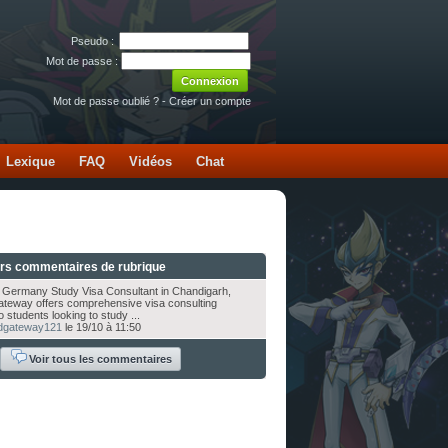
Pseudo :
Mot de passe :
Mot de passe oublié ?
-
Créer un compte
Lexique
FAQ
Vidéos
Chat
ers commentaires de rubrique
p Germany Study Visa Consultant in Chandigarh,
teway offers comprehensive visa consulting
o students looking to study ...
dgateway121
le 19/10 à 11:50
Voir tous les commentaires