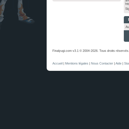
an
ht
Si
Au
Finalyugi.com v3.1 © 2004-2026. Tous droits réservés
Accueil
|
Mentions légales
|
Nous Contacter
|
Aide
|
Sta