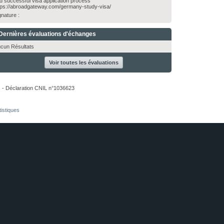
d successful visa application process
tps://abroadgateway.com/germany-study-visa/
gnature :
Dernières évaluations d'échanges
cun Résultats
Voir toutes les évaluations
. - Déclaration CNIL n°1036623
tistiques