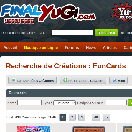
Rechercher une carte Yu-Gi-Oh! :
Recherc
Accueil
Boutique en Ligne
Forums
News
Articles
Cart
Recherche de Créations : FunCards
Les Dernières Créations
Proposer une Création
Aide
Recherche
Nom :
Type :
Catégorie :
Auteur :
Total :
636 Créations
. Page n°
1/40
-
1
2
3
...
40
>