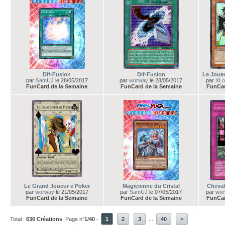
Dif-Fusion
Dif-Fusion
Le Joue
par
SamUJ
le 28/05/2017
par
worway
le 28/05/2017
par
XLo
FunCard de la Semaine
FunCard de la Semaine
FunCar
Le Grand Joueur e Poker
Magicienne du Cristal
Cheval
par
worway
le 21/05/2017
par
SamUJ
le 07/05/2017
par
wor
FunCard de la Semaine
FunCard de la Semaine
FunCar
Total :
636 Créations
. Page n°
1/40
-
1
2
3
...
40
>