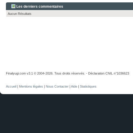
Les derniers commentaires
Aucun Résultats
Finalyugi.com v3.1 © 2004-2026. Tous droits réservés. - Déclaration CNIL n°1036623
Accueil
|
Mentions légales
|
Nous Contacter
|
Aide
|
Statistiques