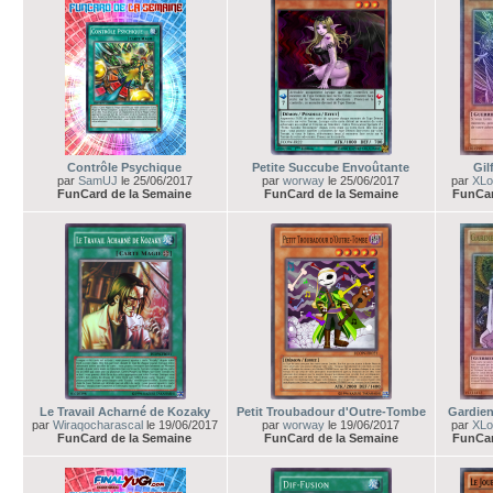
Contrôle Psychique
Petite Succube Envoûtante
Gil
par
SamUJ
le 25/06/2017
par
worway
le 25/06/2017
par
XLo
FunCard de la Semaine
FunCard de la Semaine
FunCar
Le Travail Acharné de Kozaky
Petit Troubadour d'Outre-Tombe
Gardien
par
Wiraqocharascal
le 19/06/2017
par
worway
le 19/06/2017
par
XLo
FunCard de la Semaine
FunCard de la Semaine
FunCar