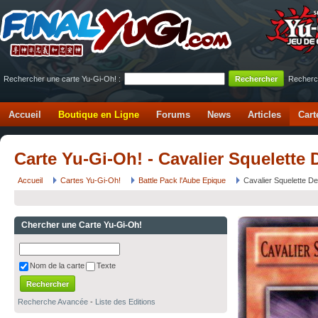
Rechercher une carte Yu-Gi-Oh! :
Recherc
Accueil
Boutique en Ligne
Forums
News
Articles
Cart
Carte Yu-Gi-Oh! - Cavalier Squelette
Accueil
Cartes Yu-Gi-Oh!
Battle Pack l'Aube Epique
Cavalier Squelette De
Chercher une Carte Yu-Gi-Oh!
Nom de la carte
Texte
Recherche Avancée
-
Liste des Editions