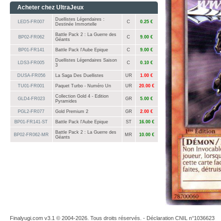
Acheter chez UltraJeux
Duellistes Légendaires :
LED5-FR007
C
0.25 €
Destinée Immortelle
Battle Pack 2 : La Guerre des
BP02-FR062
C
9.00 €
Géants
BP01-FR141
Battle Pack l'Aube Epique
C
9.00 €
Duellistes Légendaires Saison
LDS3-FR005
C
0.10 €
3
DUSA-FR056
La Saga Des Duellistes
UR
1.00 €
TU01-FR001
Paquet Turbo - Numéro Un
UR
20.00 €
Collection Gold 4 - Edition
GLD4-FR023
GR
5.00 €
Pyramides
PGL2-FR077
Gold Premium 2
GR
2.00 €
BP01-FR141-ST
Battle Pack l'Aube Epique
ST
16.00 €
Battle Pack 2 : La Guerre des
BP02-FR062-MR
MR
10.00 €
Géants
Finalyugi.com v3.1 © 2004-2026. Tous droits réservés. - Déclaration CNIL n°1036623