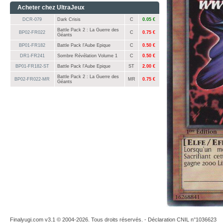
Acheter chez UltraJeux
DCR-079
Dark Crisis
C
0.05 €
Battle Pack 2 : La Guerre des
BP02-FR022
C
0.75 €
Géants
BP01-FR182
Battle Pack l'Aube Epique
C
0.50 €
DR1-FR241
Sombre Révélation Volume 1
C
0.50 €
BP01-FR182-ST
Battle Pack l'Aube Epique
ST
2.00 €
Battle Pack 2 : La Guerre des
BP02-FR022-MR
MR
0.75 €
Géants
Finalyugi.com v3.1 © 2004-2026. Tous droits réservés. - Déclaration CNIL n°1036623