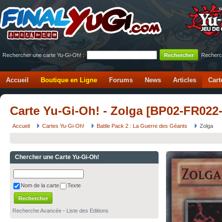
Rechercher une carte Yu-Gi-Oh! :
Recherc
Accueil
Boutique en Ligne
Forums
News
Articles
Cart
Carte Yu-Gi-Oh! - Zolga [BP02-FR022
Accueil
Cartes Yu-Gi-Oh!
Battle Pack 2 : La Guerre des Géants
Zolga
Chercher une Carte Yu-Gi-Oh!
Nom de la carte
Texte
Recherche Avancée
-
Liste des Editions