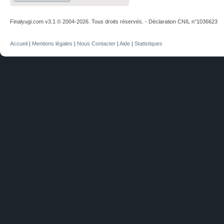
Finalyugi.com v3.1 © 2004-2026. Tous droits réservés. - Déclaration CNIL n°1036623
Accueil
|
Mentions légales
|
Nous Contacter
|
Aide
|
Statistiques