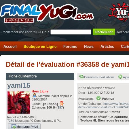
Rechercher une carte Yu-Gi-Oh! :
Recherc
Accueil
Boutique en Ligne
Forums
News
Articles
Cart
Détail de l'évaluation #36358 de ya
Fiche du Membre
Dernières évaluations
Ajou
yami15
N° de l'évaluation : #36358
Hors Ligne
Date : 13/11/2012 à 22:18
Membre Inactif depuis le
Evaluation :
Positive
31/03/2024
Url de l'échange :
http://www.finaly
Grade :
[Kuriboh]
deck-commune-e-atum-ct.html#244
Echanges
100 % (
197
)
Titre du commentaire :
Parfait
Commentaire détaillé :
Je confirme 
Inscrit le 14/04/2008
: Typhon HL Bien recus les carte
7259
Messages/ 0 Contributions/ 0 Pts
Message Privé